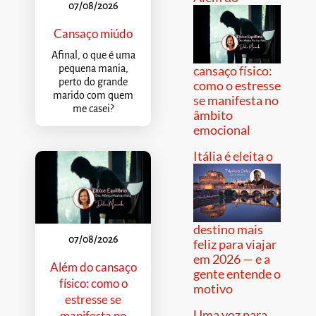
07/08/2026
Cansaço miúdo
Afinal, o que é uma
pequena mania,
cansaço físico:
perto do grande
como o estresse
marido com quem
se manifesta no
me casei?
âmbito
emocional
Itália é eleita o
destino mais
07/08/2026
feliz para viajar
em 2026 — e a
Além do cansaço
gente entende o
físico: como o
motivo
estresse se
Uma voz para
manifesta no