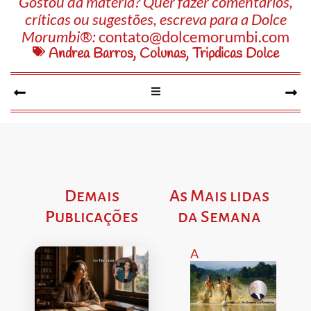
Gostou da matéria? Quer fazer comentários,
críticas ou sugestões, escreva para a Dolce
Morumbi®:
contato@dolcemorumbi.com
Andrea Barros
,
Colunas
,
Tripdicas Dolce
Demais
As Mais lidas
Publicações
da Semana
A