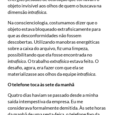
objeto invisível aos olhos de quem o buscava na
dimensão
intrafísica
.
Na conscienciologia, costumamos dizer que o
objeto estava bloqueado extrafisicamente para
que as desconformidades não fossem
descobertas. Utilizando manobras energéticas
sobre a caixa do arquivo, fiz uma limpeza,
possibilitando que ela fosse encontrada no
intrafísico
. O trabalho
extrafísico
estava feito. O
desafio, agora, era fazer com que ela se
materializasse aos olhos da equipe
intrafísica
.
O telefone toca às sete da manhã
Quatro dias haviam se passado desde a minha
saída intempestiva da empresa. Eu me
considerava formalmente demitida. Às sete horas
da manhã de uma sexta-feira, o telefone fixo da