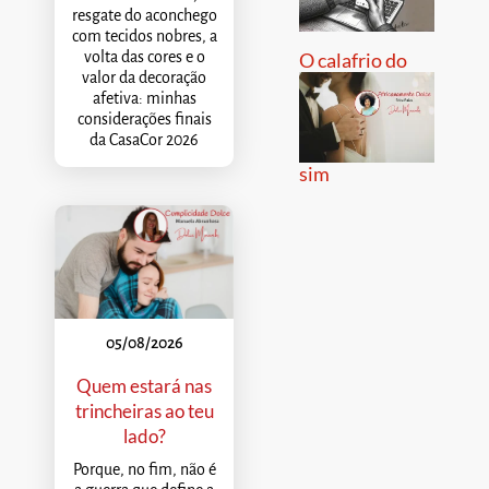
resgate do aconchego
com tecidos nobres, a
volta das cores e o
O calafrio do
valor da decoração
afetiva: minhas
considerações finais
da CasaCor 2026
sim
05/08/2026
Quem estará nas
trincheiras ao teu
lado?
Porque, no fim, não é