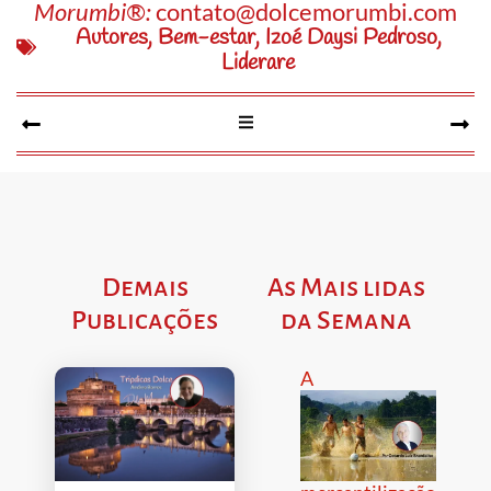
Morumbi®:
contato@dolcemorumbi.com
Autores
,
Bem-estar
,
Izoé Daysi Pedroso
,
Liderare
Demais
As Mais lidas
Publicações
da Semana
A