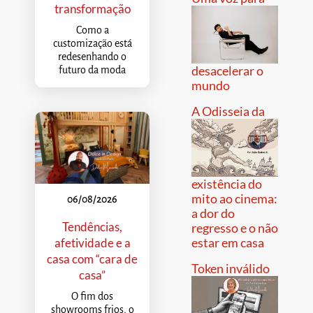
transformação
Como a
customização está
redesenhando o
desacelerar o
futuro da moda
mundo
A Odisseia da
existência do
mito ao cinema:
06/08/2026
a dor do
Tendências,
regresso e o não
estar em casa
afetividade e a
casa com “cara de
Token inválido
casa”
O fim dos
showrooms frios, o