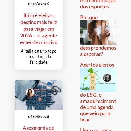
mercantilização
06/08/2026
dos esportes
Itália é eleita o
Por que
destino mais feliz
para viajar em
2026 — e a gente
entende o motivo
desaprendemos
A Itália está no topo
a esperar?
do ranking da
felicidade
Acertos e erros
do ESG: o
amadurecimento
de uma agenda
que veio para
06/08/2026
ficar
A economia de
Uma voz para