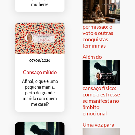
mulheres
permissão: o
voto e outras
conquistas
femininas
Além do
07/08/2026
Cansaço miúdo
Afinal, o que é uma
pequena mania,
cansaço físico:
perto do grande
como o estresse
marido com quem
se manifesta no
me casei?
âmbito
emocional
Uma voz para