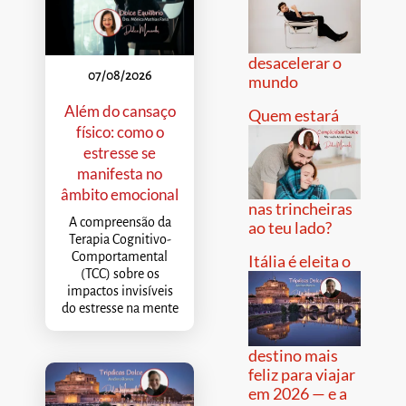
desacelerar o
07/08/2026
mundo
Além do cansaço
Quem estará
físico: como o
estresse se
manifesta no
âmbito emocional
nas trincheiras
A compreensão da
ao teu lado?
Terapia Cognitivo-
Comportamental
Itália é eleita o
(TCC) sobre os
impactos invisíveis
do estresse na mente
destino mais
feliz para viajar
em 2026 — e a