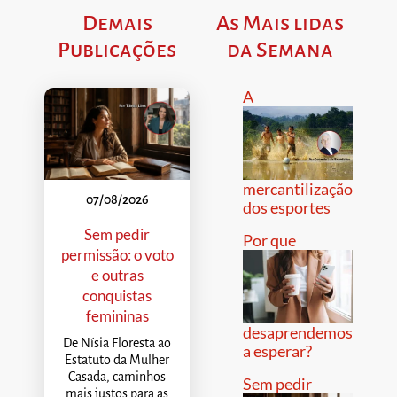
Demais
As Mais lidas
Publicações
da Semana
A
mercantilização
07/08/2026
dos esportes
Sem pedir
Por que
permissão: o voto
e outras
conquistas
femininas
desaprendemos
De Nísia Floresta ao
a esperar?
Estatuto da Mulher
Casada, caminhos
Sem pedir
mais justos para as