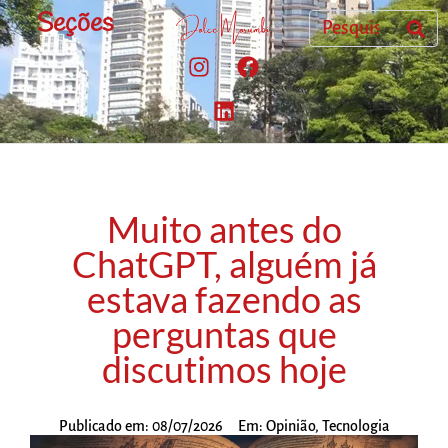
Seções
Muito antes do
ChatGPT, alguém já
estava fazendo as
perguntas que
discutimos hoje
Publicado em:
08/07/2026
Em:
Opinião
,
Tecnologia