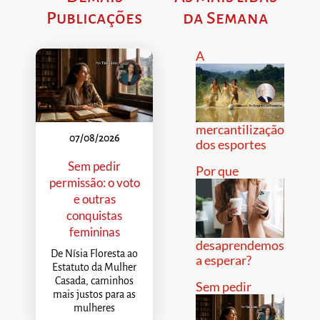
Publicações
da Semana
A
mercantilização
07/08/2026
dos esportes
Sem pedir
Por que
permissão: o voto
e outras
conquistas
femininas
desaprendemos
De Nísia Floresta ao
a esperar?
Estatuto da Mulher
Casada, caminhos
Sem pedir
mais justos para as
mulheres