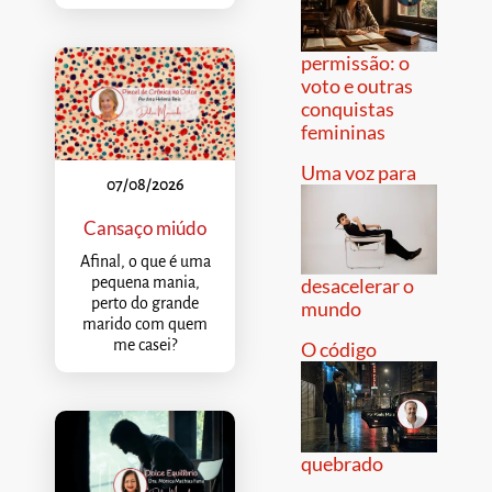
permissão: o
voto e outras
conquistas
femininas
Uma voz para
07/08/2026
Cansaço miúdo
Afinal, o que é uma
pequena mania,
desacelerar o
perto do grande
mundo
marido com quem
me casei?
O código
quebrado