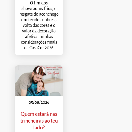
O fim dos
showrooms frios, o
resgate do aconchego
com tecidos nobres, a
volta das cores e o
valor da decoração
afetiva: minhas
considerações finais
da CasaCor 2026
05/08/2026
Quem estará nas
trincheiras ao teu
lado?