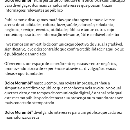
Dolce Morumbi®
é um portal de conteúdo e um veículo de comunicação
para divulgação dos mais variados interesses que possam trazer
informações relevantes ao público.
Publicamos e divulgamos matérias que abrangem temas diversos
acerca de atualidades, cultura, lazer, saúde, educação, cidadania,
negócios, serviços, eventos, utilidade pública e tantos outros cujo
conteúdo possa trazer informação relevante, útil e confiável ao leitor.
Investimos em um estilo de comunicação objetivo, de visual agradável,
significativo, leve e descontraído que confira credibilidade naquilo que
é publicado e anunciado.
Oferecemos um espaço de conexão entre pessoas e entre negócios,
promovendo a troca de experiências através da divulgação de suas
ideias e oportunidades.
Dolce Morumbi®
nasceu como uma revista impressa, ganhou a
simpatia e o crédito do público que reconheceu nela o veículo no qual
quer ser visto, e em tempos de comunicação digital, é o canal pelo qual
este mesmo público pode destacar sua presença num mundo cada vez
mais conectado o tempo todo.
Dolce Morumbi®
divulgando interesses para um público que cada vez
mais valoriza os seus.