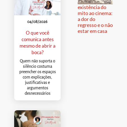
existência do
mito ao cinema:
a dor do
04/08/2026
regresso e o não
estar em casa
O que você
comunica antes
mesmo de abrir a
boca?
Quem não suporta o
silêncio costuma
preencher os espaços
com explicações,
justificativas e
argumentos
desnecessários