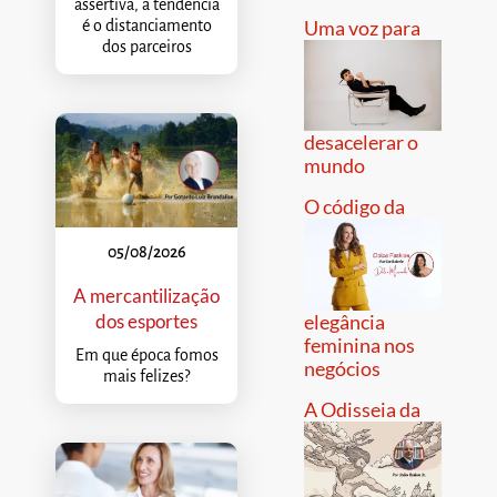
assertiva, a tendência
Uma voz para
é o distanciamento
dos parceiros
desacelerar o
mundo
O código da
05/08/2026
A mercantilização
dos esportes
elegância
feminina nos
Em que época fomos
negócios
mais felizes?
A Odisseia da