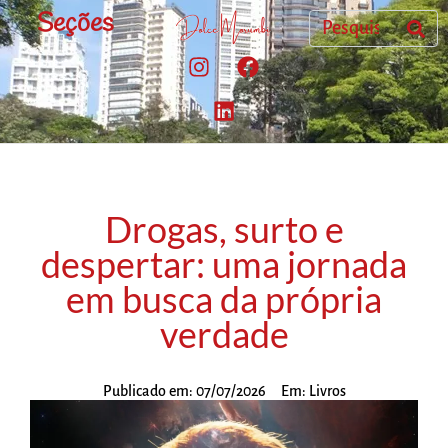
Seções
Drogas, surto e
despertar: uma jornada
em busca da própria
verdade
Publicado em:
07/07/2026
Em:
Livros