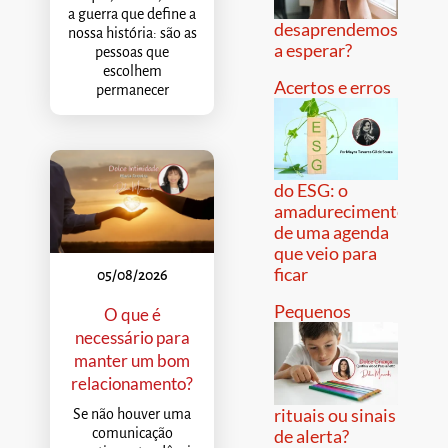
a guerra que define a
desaprendemos
nossa história: são as
a esperar?
pessoas que
escolhem
Acertos e erros
permanecer
do ESG: o
amadurecimento
de uma agenda
que veio para
ficar
05/08/2026
Pequenos
O que é
necessário para
manter um bom
relacionamento?
rituais ou sinais
Se não houver uma
comunicação
de alerta?