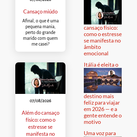
Cansaço miúdo
Afinal, o que é uma
pequena mania,
cansaço físico:
perto do grande
como o estresse
marido com quem
se manifesta no
me casei?
âmbito
emocional
Itália é eleita o
destino mais
07/08/2026
feliz para viajar
em 2026 — e a
Além do cansaço
gente entende o
físico: como o
motivo
estresse se
Uma voz para
manifesta no