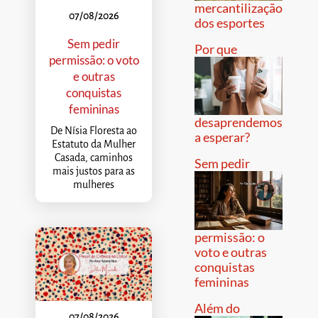
mercantilização
07/08/2026
dos esportes
Sem pedir
Por que
permissão: o voto
e outras
conquistas
femininas
desaprendemos
De Nísia Floresta ao
a esperar?
Estatuto da Mulher
Casada, caminhos
Sem pedir
mais justos para as
mulheres
permissão: o
voto e outras
conquistas
femininas
Além do
07/08/2026