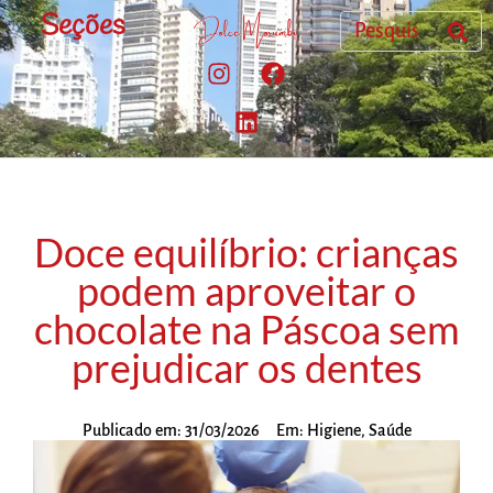
Seções
Doce equilíbrio: crianças
podem aproveitar o
chocolate na Páscoa sem
prejudicar os dentes
Publicado em:
31/03/2026
Em:
Higiene
,
Saúde