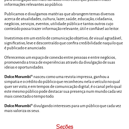
informações relevantes ao público.
Publicamos e divulgamos matérias que abrangem temas diversos
acerca de atualidades, cultura, lazer, saúde, educação, cidadania,
negócios, serviços, eventos, utilidade pública e tantos outros cujo
conteúdo possa trazer informação relevante, útil e confiável ao leitor.
Investimos em um estilo de comunicação objetivo, de visual agradável,
significativo, leve e descontraído que confira credibilidade naquilo que
é publicado e anunciado.
Oferecemos um espaço de conexão entre pessoas e entre negócios,
promovendo a troca de experiências através da divulgação de suas
ideias e oportunidades.
Dolce Morumbi®
nasceu como uma revista impressa, ganhou a
simpatia e o crédito do público que reconheceu nela o veículo no qual
quer ser visto, e em tempos de comunicação digital, é o canal pelo qual
este mesmo público pode destacar sua presença num mundo cada vez
mais conectado o tempo todo.
Dolce Morumbi®
divulgando interesses para um público que cada vez
mais valoriza os seus.
Seções