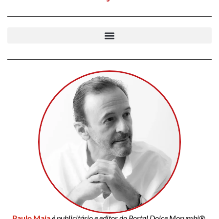
Paulo Maia
é publicitário e editor do Portal Dolce Morumbi®