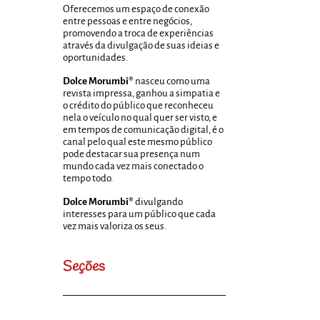
Oferecemos um espaço de conexão
entre pessoas e entre negócios,
promovendo a troca de experiências
através da divulgação de suas ideias e
oportunidades.
Dolce Morumbi®
nasceu como uma
revista impressa, ganhou a simpatia e
o crédito do público que reconheceu
nela o veículo no qual quer ser visto, e
em tempos de comunicação digital, é o
canal pelo qual este mesmo público
pode destacar sua presença num
mundo cada vez mais conectado o
tempo todo.
Dolce Morumbi®
divulgando
interesses para um público que cada
vez mais valoriza os seus.
Seções