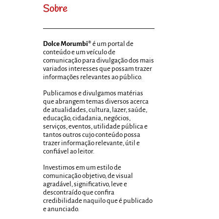
Sobre
Dolce Morumbi®
é um portal de
conteúdo e um veículo de
comunicação para divulgação dos mais
variados interesses que possam trazer
informações relevantes ao público.
Publicamos e divulgamos matérias
que abrangem temas diversos acerca
de atualidades, cultura, lazer, saúde,
educação, cidadania, negócios,
serviços, eventos, utilidade pública e
tantos outros cujo conteúdo possa
trazer informação relevante, útil e
confiável ao leitor.
Investimos em um estilo de
comunicação objetivo, de visual
agradável, significativo, leve e
descontraído que confira
credibilidade naquilo que é publicado
e anunciado.