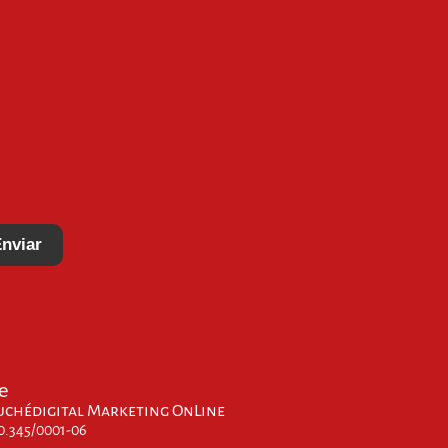
nviar
e
uchédigital Marketing OnLine
00.345/0001-06