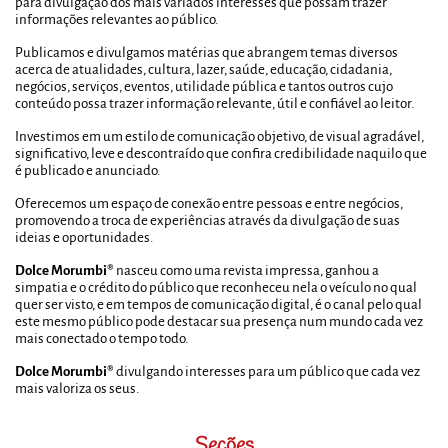
para divulgação dos mais variados interesses que possam trazer
informações relevantes ao público.
Publicamos e divulgamos matérias que abrangem temas diversos
acerca de atualidades, cultura, lazer, saúde, educação, cidadania,
negócios, serviços, eventos, utilidade pública e tantos outros cujo
conteúdo possa trazer informação relevante, útil e confiável ao leitor.
Investimos em um estilo de comunicação objetivo, de visual agradável,
significativo, leve e descontraído que confira credibilidade naquilo que
é publicado e anunciado.
Oferecemos um espaço de conexão entre pessoas e entre negócios,
promovendo a troca de experiências através da divulgação de suas
ideias e oportunidades.
Dolce Morumbi®
nasceu como uma revista impressa, ganhou a
simpatia e o crédito do público que reconheceu nela o veículo no qual
quer ser visto, e em tempos de comunicação digital, é o canal pelo qual
este mesmo público pode destacar sua presença num mundo cada vez
mais conectado o tempo todo.
Dolce Morumbi®
divulgando interesses para um público que cada vez
mais valoriza os seus.
Seções