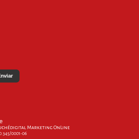
nviar
e
uchédigital Marketing OnLine
00.345/0001-06