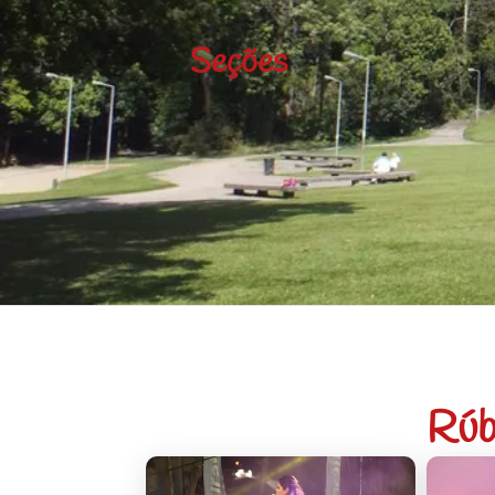
Seções
Rúb