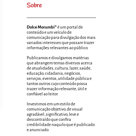
Sobre
Dolce Morumbi®
é um portal de
conteúdo e um veículo de
comunicação para divulgação dos mais
variados interesses que possam trazer
informações relevantes ao público.
Publicamos e divulgamos matérias
que abrangem temas diversos acerca
de atualidades, cultura, lazer, saúde,
educação, cidadania, negócios,
serviços, eventos, utilidade pública e
tantos outros cujo conteúdo possa
trazer informação relevante, útil e
confiável ao leitor.
Investimos em um estilo de
comunicação objetivo, de visual
agradável, significativo, leve e
descontraído que confira
credibilidade naquilo que é publicado
e anunciado.