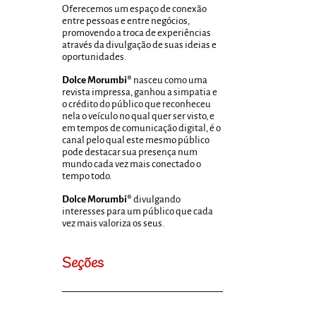
Oferecemos um espaço de conexão
entre pessoas e entre negócios,
promovendo a troca de experiências
através da divulgação de suas ideias e
oportunidades.
Dolce Morumbi®
nasceu como uma
revista impressa, ganhou a simpatia e
o crédito do público que reconheceu
nela o veículo no qual quer ser visto, e
em tempos de comunicação digital, é o
canal pelo qual este mesmo público
pode destacar sua presença num
mundo cada vez mais conectado o
tempo todo.
Dolce Morumbi®
divulgando
interesses para um público que cada
vez mais valoriza os seus.
Seções