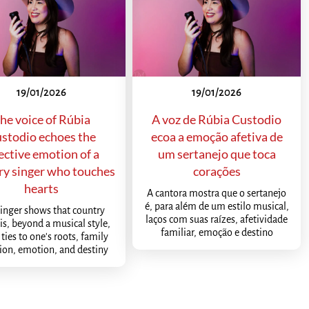
19/01/2026
19/01/2026
he voice of Rúbia
A voz de Rúbia Custodio
stodio echoes the
ecoa a emoção afetiva de
ective emotion of a
um sertanejo que toca
ry singer who touches
corações
hearts
A cantora mostra que o sertanejo
é, para além de um estilo musical,
inger shows that country
laços com suas raízes, afetividade
is, beyond a musical style,
familiar, emoção e destino
ties to one's roots, family
tion, emotion, and destiny