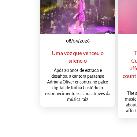
08/04/2026
Uma voz que venceu o
T
silêncio
Cu
aff
Após 20 anos de estrada e
count
desafios, a cantora paraense
Adriana Oliver encontra no palco
digital de Rúbia Custódio o
The s
reconhecimento e a cura através da
music 
música raiz
about 
affec