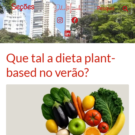
Seções
Que tal a dieta plant-
based no verão?