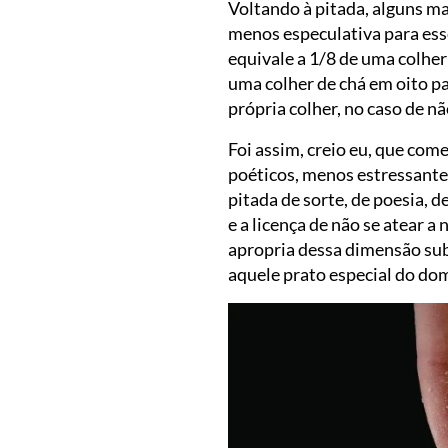
Voltando à pitada, alguns m
menos especulativa para esse
equivale a 1/8 de uma colher 
uma colher de chá em oito pa
própria colher, no caso de n
Foi assim, creio eu, que co
poéticos, menos estressante
pitada de sorte, de poesia, 
e a licença de não se atear 
apropria dessa dimensão subj
aquele prato especial do do