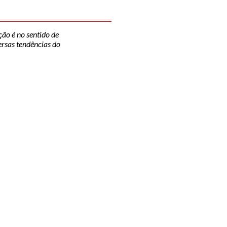
ção é no sentido de
versas tendências do