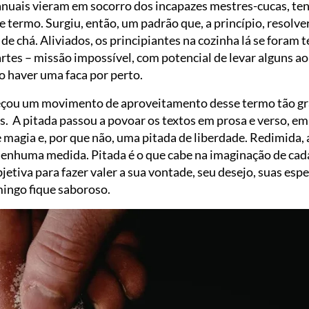
anuais vieram em socorro dos incapazes mestres-cucas, t
 termo. Surgiu, então, um padrão que, a princípio, resolv
de chá. Aliviados, os principiantes na cozinha lá se foram 
rtes – missão impossível, com potencial de levar alguns ao
ão haver uma faca por perto.
meçou um movimento de aproveitamento desse termo tão gra
s. A pitada passou a povoar os textos em prosa e verso, e
de magia e, por que não, uma pitada de liberdade. Redimida,
a nenhuma medida. Pitada é o que cabe na imaginação de cad
etiva para fazer valer a sua vontade, seu desejo, suas espe
mingo fique saboroso.