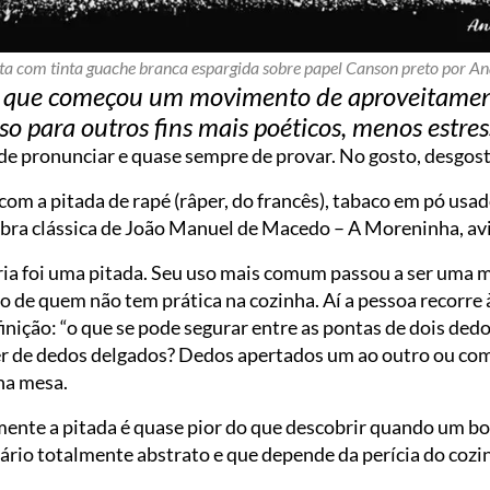
ita com tinta guache branca espargida sobre papel Canson preto por A
eu, que começou um movimento de aproveitamen
so para outros fins mais poéticos, menos estre
de pronunciar e quase sempre de provar. No gosto, desgosto
com a pitada de rapé (râper, do francês), tabaco em pó usad
bra clássica de João Manuel de Macedo – A Moreninha, avi
ária foi uma pitada. Seu uso mais comum passou a ser uma
ro de quem não tem prática na cozinha. Aí a pessoa recorre
finição: “o que se pode segurar entre as pontas de dois ded
de dedos delgados? Dedos apertados um ao outro ou com e
na mesa.
ente a pitada é quase pior do que descobrir quando um bol
nário totalmente abstrato e que depende da perícia do cozi