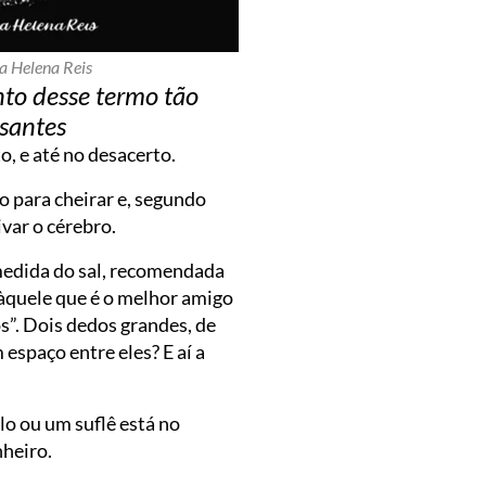
na Helena Reis
to desse termo tão
ssantes
, e até no desacerto.
o para cheirar e, segundo
var o cérebro.
 medida do sal, recomendada
 àquele que é o melhor amigo
os”. Dois dedos grandes, de
spaço entre eles? E aí a
o ou um suflê está no
nheiro.