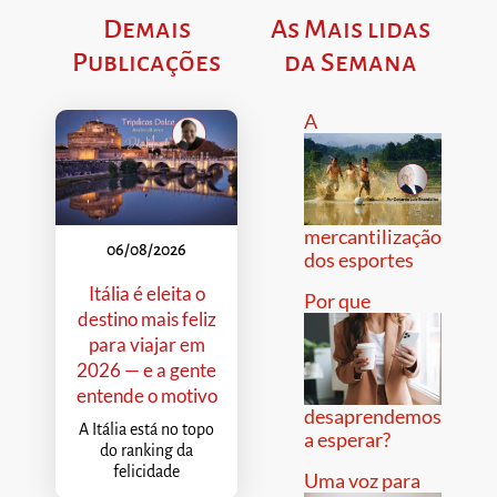
Demais
As Mais lidas
Publicações
da Semana
A
mercantilização
06/08/2026
dos esportes
Itália é eleita o
Por que
destino mais feliz
para viajar em
2026 — e a gente
entende o motivo
desaprendemos
A Itália está no topo
a esperar?
do ranking da
felicidade
Uma voz para