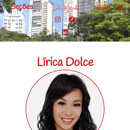
Seções
Lírica Dolce