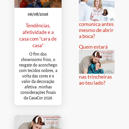
06/08/2026
comunica antes
Tendências,
mesmo de abrir
afetividade e a
a boca?
casa com “cara de
casa”
Quem estará
O fim dos
showrooms frios, o
resgate do aconchego
com tecidos nobres, a
nas trincheiras
volta das cores e o
valor da decoração
ao teu lado?
afetiva: minhas
considerações finais
da CasaCor 2026