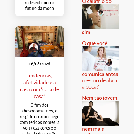
O calafrio do
redesenhando o
futuro da moda
sim
O que você
06/08/2026
comunica antes
Tendências,
mesmo de abrir
afetividade e a
a boca?
casa com “cara de
casa”
Nem tão jovem,
O fim dos
showrooms frios, o
resgate do aconchego
com tecidos nobres, a
nem mais
volta das cores e o
valor da decoração