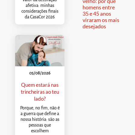
velho: por que
afetiva: minhas
homens entre
considerações finais
35 e 45 anos
da CasaCor 2026
viraram os mais
desejados
05/08/2026
Quem estará nas
trincheiras ao teu
lado?
Porque, no fim, não é
a guerra que define a
nossa história: são as
pessoas que
escolhem