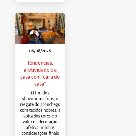
06/08/2026
Tendências,
afetividade e a
casa com “cara de
casa”
O fim dos
showrooms frios, o
resgate do aconchego
com tecidos nobres, a
volta das cores e o
valor da decoração
afetiva: minhas
considerações finais