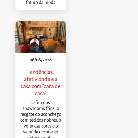
futuro da moda
06/08/2026
Tendências,
afetividade e a
casa com “cara de
casa”
O fim dos
showrooms frios, o
resgate do aconchego
com tecidos nobres, a
volta das cores e o
valor da decoração
afetiva: minhas