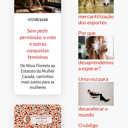
mercantilização
07/08/2026
dos esportes
Sem pedir
Por que
permissão: o voto
e outras
conquistas
femininas
desaprendemos
De Nísia Floresta ao
a esperar?
Estatuto da Mulher
Casada, caminhos
Uma voz para
mais justos para as
mulheres
desacelerar o
mundo
O código