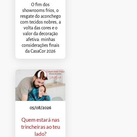
O fim dos
showrooms frios, o
resgate do aconchego
com tecidos nobres, a
volta das cores e o
valor da decoração
afetiva: minhas
considerações finais
da CasaCor 2026
05/08/2026
Quem estará nas
trincheiras ao teu
lado?