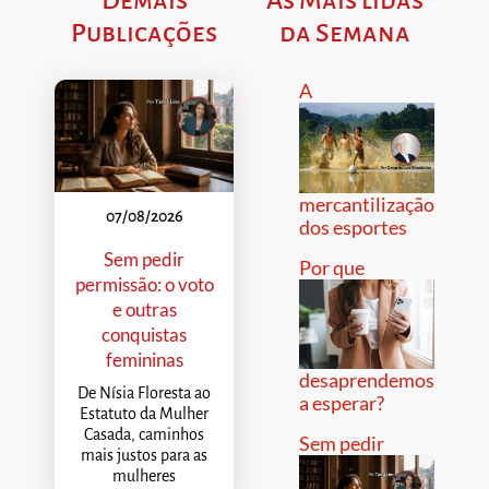
Publicações
da Semana
A
mercantilização
07/08/2026
dos esportes
Sem pedir
Por que
permissão: o voto
e outras
conquistas
femininas
desaprendemos
De Nísia Floresta ao
a esperar?
Estatuto da Mulher
Casada, caminhos
Sem pedir
mais justos para as
mulheres