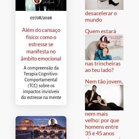
desacelerar o
07/08/2026
mundo
Além do cansaço
Quem estará
físico: como o
estresse se
manifesta no
âmbito emocional
nas trincheiras
A compreensão da
ao teu lado?
Terapia Cognitivo-
Comportamental
Nem tão jovem,
(TCC) sobre os
impactos invisíveis
do estresse na mente
nem mais
velho: por que
homens entre
35 e 45 anos