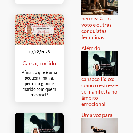
permissão: o
voto e outras
conquistas
femininas
Além do
07/08/2026
Cansaço miúdo
Afinal, o que é uma
pequena mania,
cansaço físico:
perto do grande
como o estresse
marido com quem
se manifesta no
me casei?
âmbito
emocional
Uma voz para