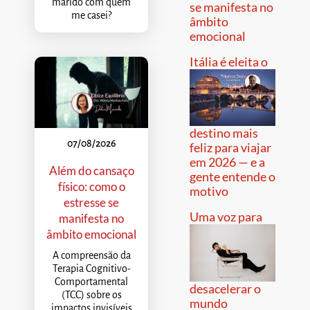
marido com quem
se manifesta no
me casei?
âmbito
emocional
Itália é eleita o
destino mais
07/08/2026
feliz para viajar
em 2026 — e a
Além do cansaço
gente entende o
físico: como o
motivo
estresse se
Uma voz para
manifesta no
âmbito emocional
A compreensão da
Terapia Cognitivo-
Comportamental
desacelerar o
(TCC) sobre os
mundo
impactos invisíveis