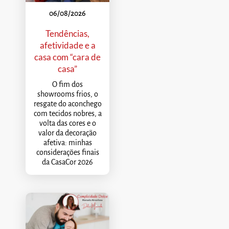
06/08/2026
Tendências,
afetividade e a
casa com “cara de
casa”
O fim dos
showrooms frios, o
resgate do aconchego
com tecidos nobres, a
volta das cores e o
valor da decoração
afetiva: minhas
considerações finais
da CasaCor 2026