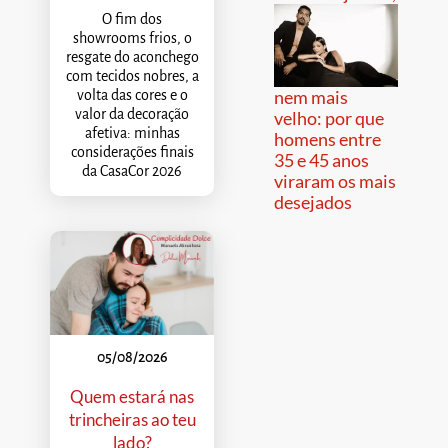
O fim dos
showrooms frios, o
resgate do aconchego
com tecidos nobres, a
nem mais
volta das cores e o
valor da decoração
velho: por que
afetiva: minhas
homens entre
considerações finais
35 e 45 anos
da CasaCor 2026
viraram os mais
desejados
05/08/2026
Quem estará nas
trincheiras ao teu
lado?