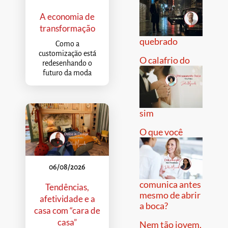
A economia de
transformação
quebrado
Como a
customização está
O calafrio do
redesenhando o
futuro da moda
sim
O que você
06/08/2026
comunica antes
Tendências,
mesmo de abrir
afetividade e a
a boca?
casa com “cara de
casa”
Nem tão jovem,