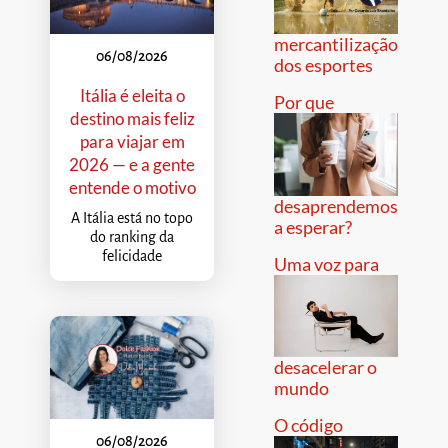
mercantilização
06/08/2026
dos esportes
Itália é eleita o
Por que
destino mais feliz
para viajar em
2026 — e a gente
entende o motivo
desaprendemos
A Itália está no topo
a esperar?
do ranking da
felicidade
Uma voz para
desacelerar o
mundo
O código
06/08/2026