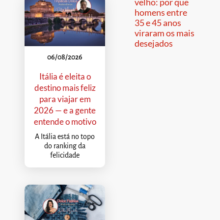
velho: por que
homens entre
35 e 45 anos
viraram os mais
desejados
06/08/2026
Itália é eleita o
destino mais feliz
para viajar em
2026 — e a gente
entende o motivo
A Itália está no topo
do ranking da
felicidade