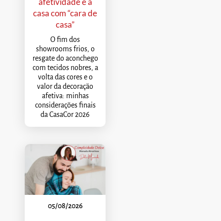
afetividade e a
casa com “cara de
casa”
O fim dos
showrooms frios, o
resgate do aconchego
com tecidos nobres, a
volta das cores e o
valor da decoração
afetiva: minhas
considerações finais
da CasaCor 2026
05/08/2026