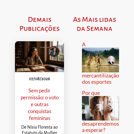
Demais
As Mais lidas
Publicações
da Semana
A
mercantilização
07/08/2026
dos esportes
Sem pedir
Por que
permissão: o voto
e outras
conquistas
femininas
desaprendemos
De Nísia Floresta ao
a esperar?
Estatuto da Mulher