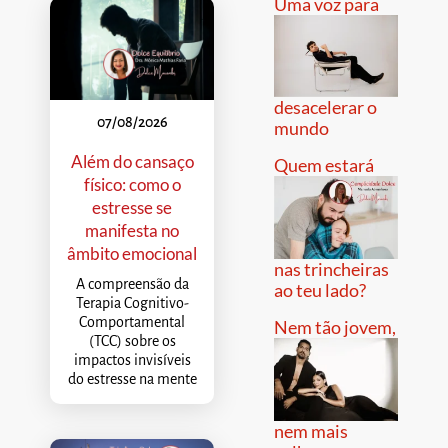
Uma voz para
desacelerar o
07/08/2026
mundo
Além do cansaço
Quem estará
físico: como o
estresse se
manifesta no
âmbito emocional
nas trincheiras
A compreensão da
ao teu lado?
Terapia Cognitivo-
Comportamental
Nem tão jovem,
(TCC) sobre os
impactos invisíveis
do estresse na mente
nem mais