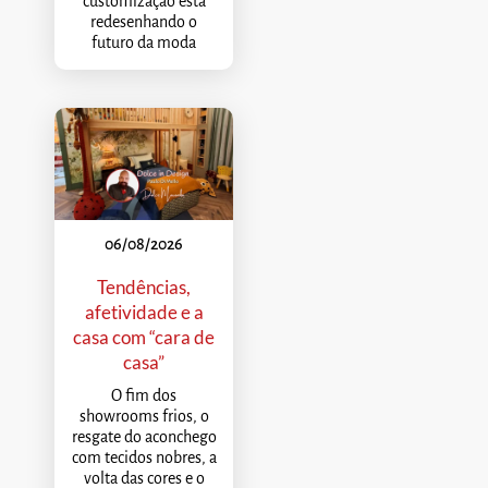
customização está
redesenhando o
futuro da moda
06/08/2026
Tendências,
afetividade e a
casa com “cara de
casa”
O fim dos
showrooms frios, o
resgate do aconchego
com tecidos nobres, a
volta das cores e o