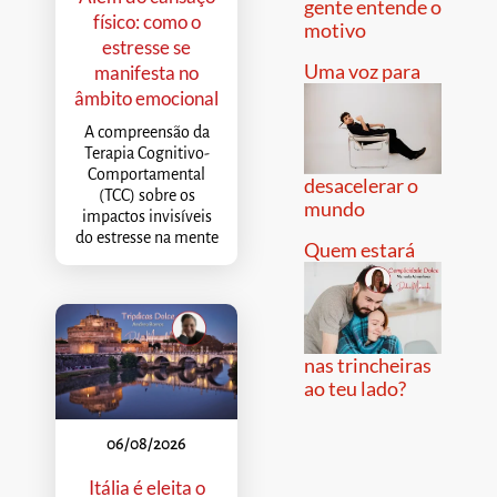
gente entende o
físico: como o
motivo
estresse se
Uma voz para
manifesta no
âmbito emocional
A compreensão da
Terapia Cognitivo-
Comportamental
desacelerar o
(TCC) sobre os
mundo
impactos invisíveis
do estresse na mente
Quem estará
nas trincheiras
ao teu lado?
06/08/2026
Itália é eleita o