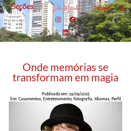
Seções
Onde memórias se
transformam em magia
Publicado em:
29/09/2025
Em:
Casamentos
,
Entretenimento
,
Fotografia
,
Idiomas
,
Perfil