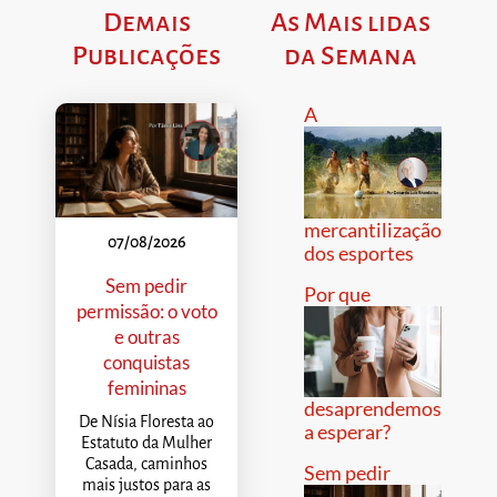
Demais
As Mais lidas
Publicações
da Semana
A
mercantilização
07/08/2026
dos esportes
Sem pedir
Por que
permissão: o voto
e outras
conquistas
femininas
desaprendemos
De Nísia Floresta ao
a esperar?
Estatuto da Mulher
Casada, caminhos
Sem pedir
mais justos para as