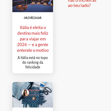
nas trincheiras
ao teu lado?
06/08/2026
Itália é eleita o
destino mais feliz
para viajar em
2026 — e a gente
entende o motivo
A Itália está no topo
do ranking da
felicidade