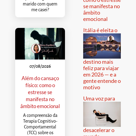
marido com quem
se manifesta no
me casei?
âmbito
emocional
Itália é eleita o
destino mais
07/08/2026
feliz para viajar
em 2026 — e a
Além do cansaço
gente entende o
físico: como o
motivo
estresse se
Uma voz para
manifesta no
âmbito emocional
A compreensão da
Terapia Cognitivo-
Comportamental
desacelerar o
(TCC) sobre os