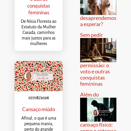
conquistas
femininas
desaprendemos
De Nísia Floresta ao
a esperar?
Estatuto da Mulher
Casada, caminhos
Sem pedir
mais justos para as
mulheres
permissão: o
voto e outras
conquistas
femininas
Além do
07/08/2026
Cansaço miúdo
Afinal, o que é uma
pequena mania,
cansaço físico:
perto do grande
como o estresse