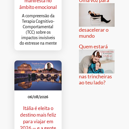
manifesta no
âmbito emocional
A compreensão da
Terapia Cognitivo-
Comportamental
desacelerar o
(TCC) sobre os
mundo
impactos invisíveis
do estresse na mente
Quem estará
nas trincheiras
ao teu lado?
06/08/2026
Itália é eleita o
destino mais feliz
para viajar em
2026 — e a gente