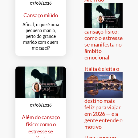
07/08/2026
Cansaço miúdo
Afinal, o que é uma
pequena mania,
cansaço físico:
perto do grande
como o estresse
marido com quem
se manifesta no
me casei?
âmbito
emocional
Itália é eleita o
destino mais
07/08/2026
feliz para viajar
em 2026 — e a
Além do cansaço
gente entende o
físico: como o
motivo
estresse se
Uma voz para