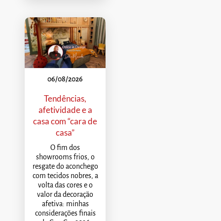
06/08/2026
Tendências,
afetividade e a
casa com “cara de
casa”
O fim dos
showrooms frios, o
resgate do aconchego
com tecidos nobres, a
volta das cores e o
valor da decoração
afetiva: minhas
considerações finais