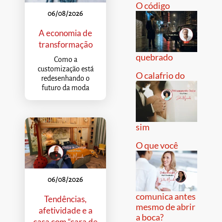
O código
06/08/2026
A economia de
transformação
quebrado
Como a
customização está
O calafrio do
redesenhando o
futuro da moda
sim
O que você
06/08/2026
comunica antes
Tendências,
mesmo de abrir
afetividade e a
a boca?
casa com “cara de