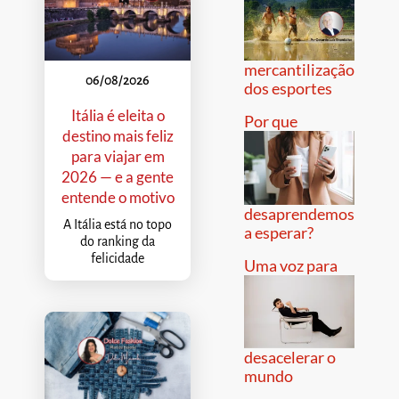
mercantilização
06/08/2026
dos esportes
Itália é eleita o
Por que
destino mais feliz
para viajar em
2026 — e a gente
entende o motivo
desaprendemos
A Itália está no topo
a esperar?
do ranking da
felicidade
Uma voz para
desacelerar o
mundo