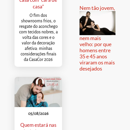
casa”
Nem tão jovem,
O fim dos
showrooms frios, o
resgate do aconchego
com tecidos nobres, a
nem mais
volta das cores e o
valor da decoração
velho: por que
afetiva: minhas
homens entre
considerações finais
35 e 45 anos
da CasaCor 2026
viraram os mais
desejados
05/08/2026
Quem estará nas