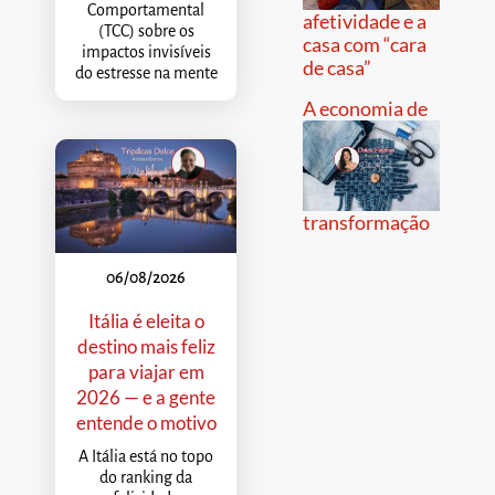
Comportamental
afetividade e a
(TCC) sobre os
casa com “cara
impactos invisíveis
de casa”
do estresse na mente
A economia de
transformação
06/08/2026
Itália é eleita o
destino mais feliz
para viajar em
2026 — e a gente
entende o motivo
A Itália está no topo
do ranking da