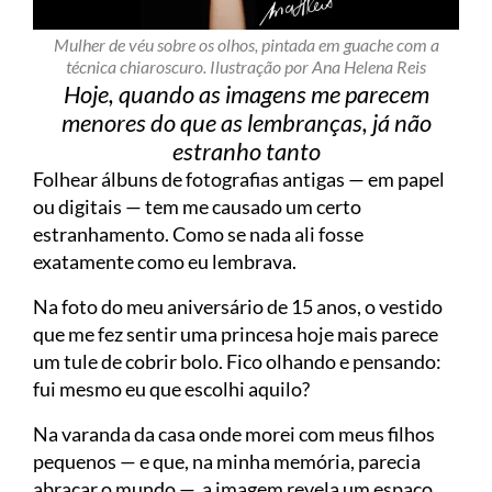
Mulher de véu sobre os olhos, pintada em guache com a
técnica chiaroscuro. Ilustração por Ana Helena Reis
Hoje, quando as imagens me parecem
menores do que as lembranças, já não
estranho tanto
Folhear álbuns de fotografias antigas — em papel
ou digitais — tem me causado um certo
estranhamento. Como se nada ali fosse
exatamente como eu lembrava.
Na foto do meu aniversário de 15 anos, o vestido
que me fez sentir uma princesa hoje mais parece
um tule de cobrir bolo. Fico olhando e pensando:
fui mesmo eu que escolhi aquilo?
Na varanda da casa onde morei com meus filhos
pequenos — e que, na minha memória, parecia
abraçar o mundo —, a imagem revela um espaço