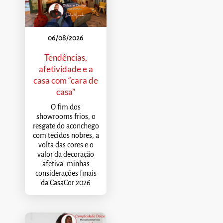
06/08/2026
Tendências,
afetividade e a
casa com “cara de
casa”
O fim dos
showrooms frios, o
resgate do aconchego
com tecidos nobres, a
volta das cores e o
valor da decoração
afetiva: minhas
considerações finais
da CasaCor 2026