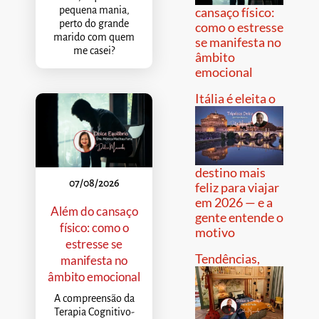
pequena mania,
cansaço físico:
perto do grande
como o estresse
marido com quem
se manifesta no
me casei?
âmbito
emocional
Itália é eleita o
destino mais
07/08/2026
feliz para viajar
em 2026 — e a
Além do cansaço
gente entende o
físico: como o
motivo
estresse se
Tendências,
manifesta no
âmbito emocional
A compreensão da
Terapia Cognitivo-