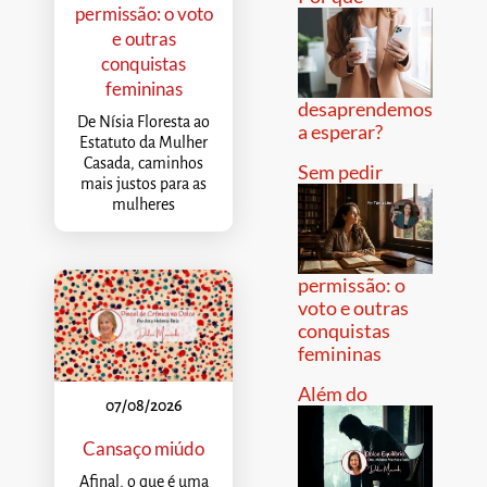
permissão: o voto
e outras
conquistas
femininas
desaprendemos
De Nísia Floresta ao
a esperar?
Estatuto da Mulher
Casada, caminhos
Sem pedir
mais justos para as
mulheres
permissão: o
voto e outras
conquistas
femininas
Além do
07/08/2026
Cansaço miúdo
Afinal, o que é uma