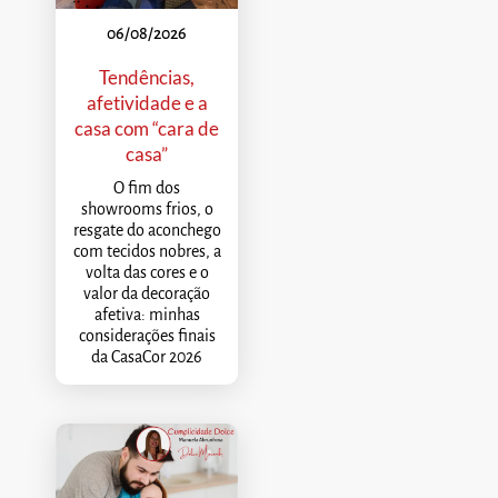
06/08/2026
Tendências,
afetividade e a
casa com “cara de
casa”
O fim dos
showrooms frios, o
resgate do aconchego
com tecidos nobres, a
volta das cores e o
valor da decoração
afetiva: minhas
considerações finais
da CasaCor 2026