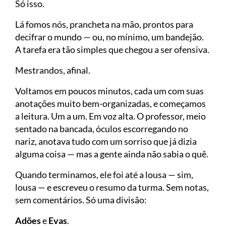
Só isso.
Lá fomos nós, prancheta na mão, prontos para
decifrar o mundo — ou, no mínimo, um bandejão.
A tarefa era tão simples que chegou a ser ofensiva.
Mestrandos, afinal.
Voltamos em poucos minutos, cada um com suas
anotações muito bem-organizadas, e começamos
a leitura. Um a um. Em voz alta. O professor, meio
sentado na bancada, óculos escorregando no
nariz, anotava tudo com um sorriso que já dizia
alguma coisa — mas a gente ainda não sabia o quê.
Quando terminamos, ele foi até a lousa — sim,
lousa — e escreveu o resumo da turma. Sem notas,
sem comentários. Só uma divisão:
Adões
e
Evas
.