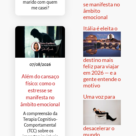
marido com quem
se manifesta no
me casei?
âmbito
emocional
Itália é eleita o
destino mais
07/08/2026
feliz para viajar
em 2026 — e a
Além do cansaço
gente entende o
físico: como o
motivo
estresse se
Uma voz para
manifesta no
âmbito emocional
A compreensão da
Terapia Cognitivo-
Comportamental
desacelerar o
(TCC) sobre os
mundo