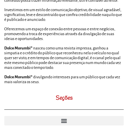
conteúdo possa trazer informação relevante, útil e confiável ao leitor.
Investimos em um estilo de comunicação objetivo, de visual agradável,
significativo, leve e descontraído que confira credibilidade naquilo que
é publicado e anunciado.
Oferecemos um espaço de conexão entre pessoas e entre negócios,
promovendo a troca de experiências através da divulgação de suas
ideias e oportunidades.
Dolce Morumbi®
nasceu como uma revista impressa, ganhou a
simpatia e o crédito do público que reconheceu nela o veículo no qual
quer ser visto, e em tempos de comunicação digital, é o canal pelo qual
este mesmo público pode destacar sua presença num mundo cada vez
mais conectado o tempo todo.
Dolce Morumbi®
divulgando interesses para um público que cada vez
mais valoriza os seus.
Seções