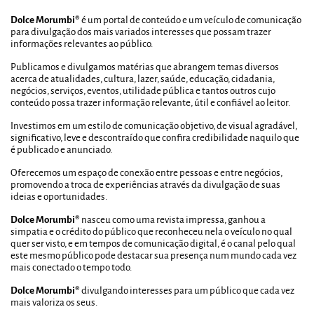
Dolce Morumbi®
é um portal de conteúdo e um veículo de comunicação
para divulgação dos mais variados interesses que possam trazer
informações relevantes ao público.
Publicamos e divulgamos matérias que abrangem temas diversos
acerca de atualidades, cultura, lazer, saúde, educação, cidadania,
negócios, serviços, eventos, utilidade pública e tantos outros cujo
conteúdo possa trazer informação relevante, útil e confiável ao leitor.
Investimos em um estilo de comunicação objetivo, de visual agradável,
significativo, leve e descontraído que confira credibilidade naquilo que
é publicado e anunciado.
Oferecemos um espaço de conexão entre pessoas e entre negócios,
promovendo a troca de experiências através da divulgação de suas
ideias e oportunidades.
Dolce Morumbi®
nasceu como uma revista impressa, ganhou a
simpatia e o crédito do público que reconheceu nela o veículo no qual
quer ser visto, e em tempos de comunicação digital, é o canal pelo qual
este mesmo público pode destacar sua presença num mundo cada vez
mais conectado o tempo todo.
Dolce Morumbi®
divulgando interesses para um público que cada vez
mais valoriza os seus.