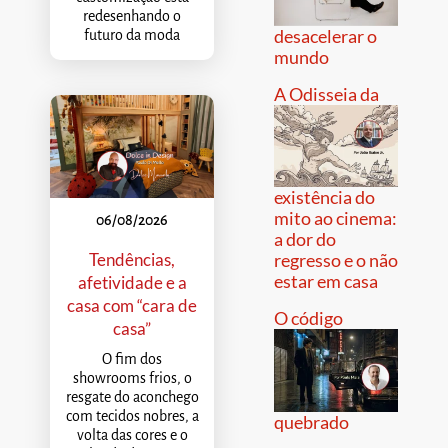
redesenhando o
desacelerar o
futuro da moda
mundo
A Odisseia da
existência do
mito ao cinema:
06/08/2026
a dor do
Tendências,
regresso e o não
estar em casa
afetividade e a
casa com “cara de
O código
casa”
O fim dos
showrooms frios, o
resgate do aconchego
com tecidos nobres, a
quebrado
volta das cores e o