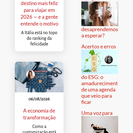
destino mais feliz
para viajar em
2026 — e a gente
entende o motivo
desaprendemos
A Itália está no topo
a esperar?
do ranking da
felicidade
Acertos e erros
do ESG: o
amadurecimento
de uma agenda
que veio para
06/08/2026
ficar
A economia de
Uma voz para
transformação
Como a
customização está