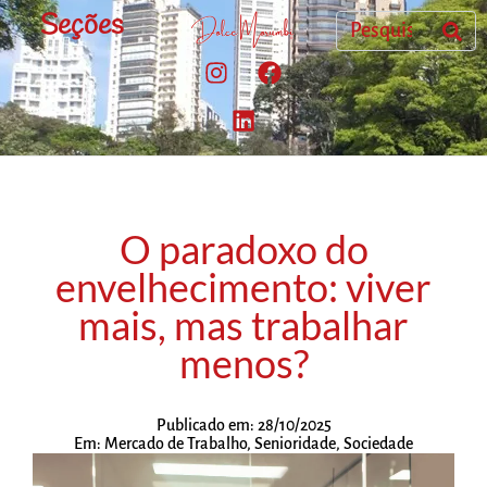
Seções
O paradoxo do
envelhecimento: viver
mais, mas trabalhar
menos?
Publicado em:
28/10/2025
Em:
Mercado de Trabalho
,
Senioridade
,
Sociedade