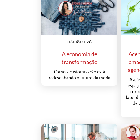
06/08/2026
A economia de
Acer
transformação
ama
agend
Como a customização está
redesenhando o futuro da moda
A age
espaç
corp
fator d
de 