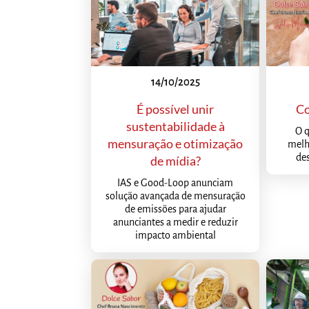
14/10/2025
É possível unir
Co
sustentabilidade à
O q
mensuração e otimização
melh
des
de mídia?
IAS e Good-Loop anunciam
solução avançada de mensuração
de emissões para ajudar
anunciantes a medir e reduzir
impacto ambiental