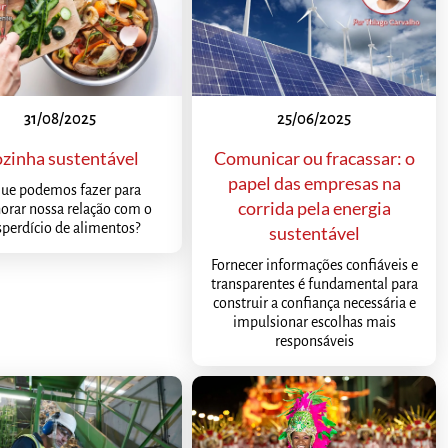
31/08/2025
25/06/2025
zinha sustentável
Comunicar ou fracassar: o
papel das empresas na
ue podemos fazer para
corrida pela energia
orar nossa relação com o
perdício de alimentos?
sustentável
Fornecer informações confiáveis e
transparentes é fundamental para
construir a confiança necessária e
impulsionar escolhas mais
responsáveis