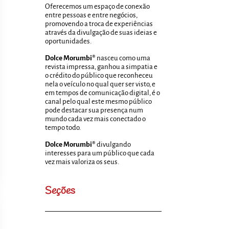
Oferecemos um espaço de conexão
entre pessoas e entre negócios,
promovendo a troca de experiências
através da divulgação de suas ideias e
oportunidades.
Dolce Morumbi®
nasceu como uma
revista impressa, ganhou a simpatia e
o crédito do público que reconheceu
nela o veículo no qual quer ser visto, e
em tempos de comunicação digital, é o
canal pelo qual este mesmo público
pode destacar sua presença num
mundo cada vez mais conectado o
tempo todo.
Dolce Morumbi®
divulgando
interesses para um público que cada
vez mais valoriza os seus.
Seções