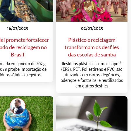
16/03/2025
02/03/2025
lei promete fortalecer
Plástico e reciclagem
ado de reciclagem no
transformam os desfiles
Brasil
das escolas de samba
onada em janeiro de 2025,
Resíduos plásticos, como, Isopor®
.088 proíbe importação de
(EPS), PET, Poliestireno e PVC, são
íduos sólidos e rejeitos
utilizados em carros alegóricos,
adereços e fantasias, e reutilizados
em outros desfiles