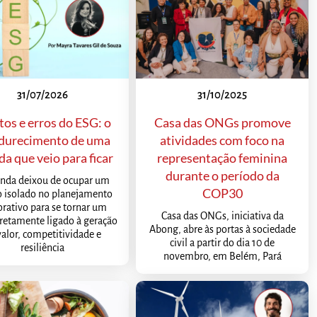
31/07/2026
31/10/2025
tos e erros do ESG: o
Casa das ONGs promove
durecimento de uma
atividades com foco na
a que veio para ficar
representação feminina
durante o período da
nda deixou de ocupar um
COP30
o isolado no planejamento
orativo para se tornar um
Casa das ONGs, iniciativa da
iretamente ligado à geração
Abong, abre às portas à sociedade
valor, competitividade e
civil a partir do dia 10 de
resiliência
novembro, em Belém, Pará