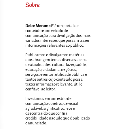
Sobre
Dolce Morumbi®
é um portal de
conteúdo e um veículo de
comunicação para divulgação dos mais
variados interesses que possam trazer
informações relevantes ao público.
Publicamos e divulgamos matérias
que abrangem temas diversos acerca
de atualidades, cultura, lazer, saúde,
educação, cidadania, negócios,
serviços, eventos, utilidade pública e
tantos outros cujo conteúdo possa
trazer informação relevante, útil e
confiável ao leitor.
Investimos em um estilo de
comunicação objetivo, de visual
agradável, significativo, leve e
descontraído que confira
credibilidade naquilo que é publicado
e anunciado.