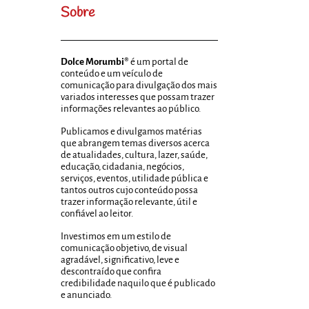
Sobre
Dolce Morumbi®
é um portal de
conteúdo e um veículo de
comunicação para divulgação dos mais
variados interesses que possam trazer
informações relevantes ao público.
Publicamos e divulgamos matérias
que abrangem temas diversos acerca
de atualidades, cultura, lazer, saúde,
educação, cidadania, negócios,
serviços, eventos, utilidade pública e
tantos outros cujo conteúdo possa
trazer informação relevante, útil e
confiável ao leitor.
Investimos em um estilo de
comunicação objetivo, de visual
agradável, significativo, leve e
descontraído que confira
credibilidade naquilo que é publicado
e anunciado.