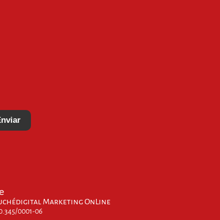
nviar
e
uchédigital Marketing OnLine
00.345/0001-06