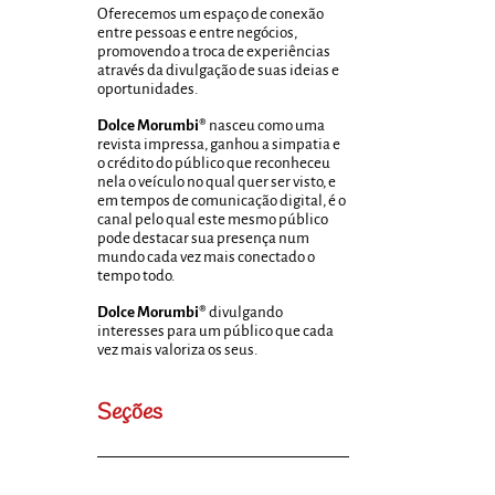
Oferecemos um espaço de conexão
entre pessoas e entre negócios,
promovendo a troca de experiências
através da divulgação de suas ideias e
oportunidades.
Dolce Morumbi®
nasceu como uma
revista impressa, ganhou a simpatia e
o crédito do público que reconheceu
nela o veículo no qual quer ser visto, e
em tempos de comunicação digital, é o
canal pelo qual este mesmo público
pode destacar sua presença num
mundo cada vez mais conectado o
tempo todo.
Dolce Morumbi®
divulgando
interesses para um público que cada
vez mais valoriza os seus.
Seções