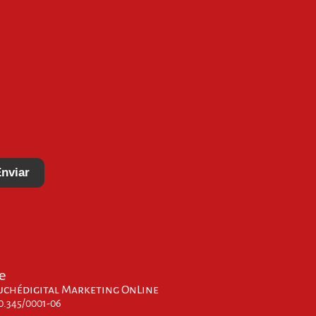
nviar
e
uchédigital Marketing OnLine
00.345/0001-06