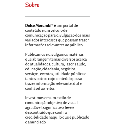
Sobre
Dolce Morumbi®
é um portal de
conteúdo e um veículo de
comunicação para divulgação dos mais
variados interesses que possam trazer
informações relevantes ao público.
Publicamos e divulgamos matérias
que abrangem temas diversos acerca
de atualidades, cultura, lazer, saúde,
educação, cidadania, negócios,
serviços, eventos, utilidade pública e
tantos outros cujo conteúdo possa
trazer informação relevante, útil e
confiável ao leitor.
Investimos em um estilo de
comunicação objetivo, de visual
agradável, significativo, leve e
descontraído que confira
credibilidade naquilo que é publicado
e anunciado.