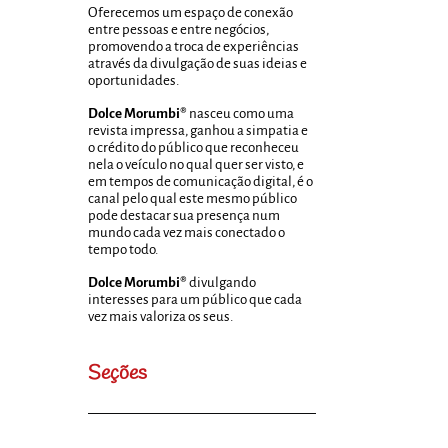
Oferecemos um espaço de conexão
entre pessoas e entre negócios,
promovendo a troca de experiências
através da divulgação de suas ideias e
oportunidades.
Dolce Morumbi®
nasceu como uma
revista impressa, ganhou a simpatia e
o crédito do público que reconheceu
nela o veículo no qual quer ser visto, e
em tempos de comunicação digital, é o
canal pelo qual este mesmo público
pode destacar sua presença num
mundo cada vez mais conectado o
tempo todo.
Dolce Morumbi®
divulgando
interesses para um público que cada
vez mais valoriza os seus.
Seções