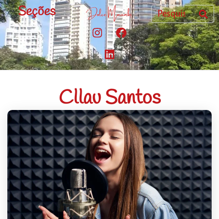
Seções
Cllau Santos