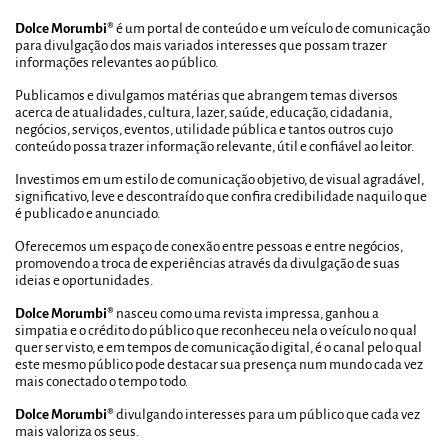
Dolce Morumbi®
é um portal de conteúdo e um veículo de comunicação
para divulgação dos mais variados interesses que possam trazer
informações relevantes ao público.
Publicamos e divulgamos matérias que abrangem temas diversos
acerca de atualidades, cultura, lazer, saúde, educação, cidadania,
negócios, serviços, eventos, utilidade pública e tantos outros cujo
conteúdo possa trazer informação relevante, útil e confiável ao leitor.
Investimos em um estilo de comunicação objetivo, de visual agradável,
significativo, leve e descontraído que confira credibilidade naquilo que
é publicado e anunciado.
Oferecemos um espaço de conexão entre pessoas e entre negócios,
promovendo a troca de experiências através da divulgação de suas
ideias e oportunidades.
Dolce Morumbi®
nasceu como uma revista impressa, ganhou a
simpatia e o crédito do público que reconheceu nela o veículo no qual
quer ser visto, e em tempos de comunicação digital, é o canal pelo qual
este mesmo público pode destacar sua presença num mundo cada vez
mais conectado o tempo todo.
Dolce Morumbi®
divulgando interesses para um público que cada vez
mais valoriza os seus.