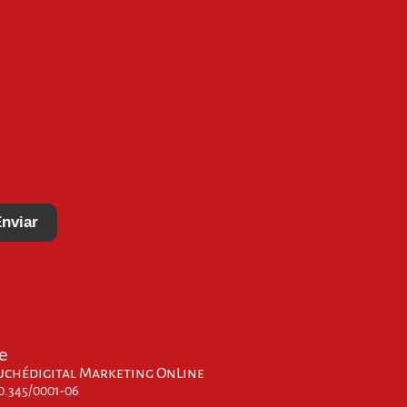
nviar
e
uchédigital Marketing OnLine
00.345/0001-06