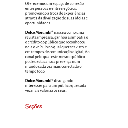
Oferecemos um espaço de conexão
entre pessoas e entre negócios,
promovendo a troca de experiências
através da divulgação de suas ideias e
oportunidades.
Dolce Morumbi®
nasceu como uma
revista impressa, ganhou a simpatia e
o crédito do público que reconheceu
nela o veículo no qual quer ser visto, e
em tempos de comunicação digital, é o
canal pelo qual este mesmo público
pode destacar sua presença num
mundo cada vez mais conectado o
tempo todo.
Dolce Morumbi®
divulgando
interesses para um público que cada
vez mais valoriza os seus.
Seções