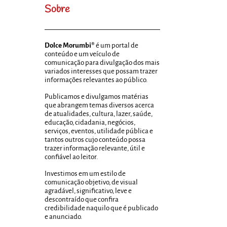
Sobre
Dolce Morumbi®
é um portal de
conteúdo e um veículo de
comunicação para divulgação dos mais
variados interesses que possam trazer
informações relevantes ao público.
Publicamos e divulgamos matérias
que abrangem temas diversos acerca
de atualidades, cultura, lazer, saúde,
educação, cidadania, negócios,
serviços, eventos, utilidade pública e
tantos outros cujo conteúdo possa
trazer informação relevante, útil e
confiável ao leitor.
Investimos em um estilo de
comunicação objetivo, de visual
agradável, significativo, leve e
descontraído que confira
credibilidade naquilo que é publicado
e anunciado.