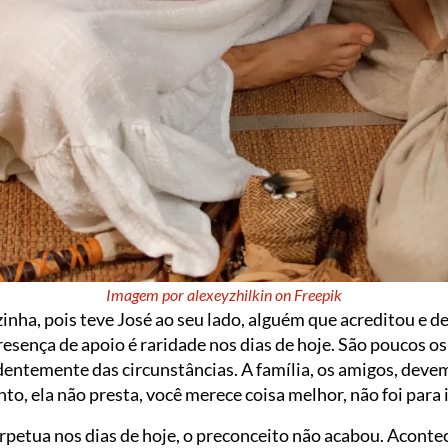
Imagem por alexeyzhilkin on Freepik
inha, pois teve José ao seu lado, alguém que acreditou e 
presença de apoio é raridade nos dias de hoje. São poucos o
entemente das circunstâncias. A família, os amigos, devem
to, ela não presta, você merece coisa melhor, não foi para i
erpetua nos dias de hoje, o preconceito não acabou. Acon