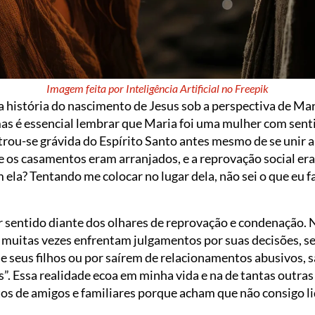
Imagem feita por Inteligência Artificial no Freepik
a história do nascimento de Jesus sob a perspectiva de Ma
mas é essencial lembrar que Maria foi uma mulher com sent
trou-se grávida do Espírito Santo antes mesmo de se unir a
 os casamentos eram arranjados, e a reprovação social er
 ela? Tentando me colocar no lugar dela, não sei o que eu
r sentido diante dos olhares de reprovação e condenação
s muitas vezes enfrentam julgamentos por suas decisões, s
de seus filhos ou por saírem de relacionamentos abusivos,
s”. Essa realidade ecoa em minha vida e na de tantas outra
tos de amigos e familiares porque acham que não consigo 