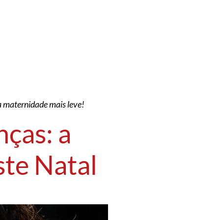
 a maternidade mais leve!
nças: a
ste Natal