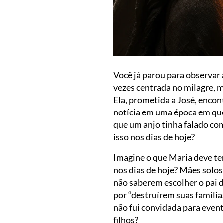
Você já parou para observar 
vezes centrada no milagre, 
Ela, prometida a José, encon
notícia em uma época em que
que um anjo tinha falado com
isso nos dias de hoje?
Imagine o que Maria deve te
nos dias de hoje? Mães solo
não saberem escolher o pai 
por “destruírem suas família
não fui convidada para even
filhos?