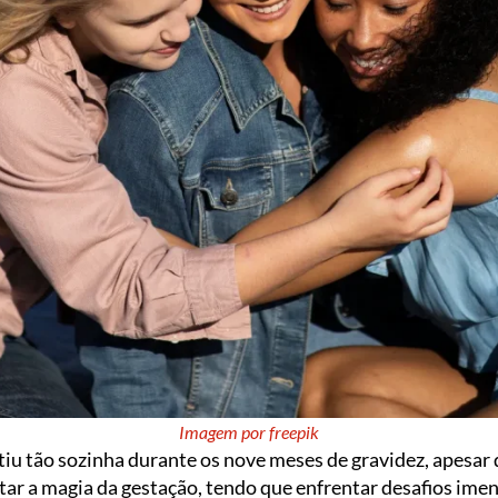
Imagem por freepik
u tão sozinha durante os nove meses de gravidez, apesar de
itar a magia da gestação, tendo que enfrentar desafios im