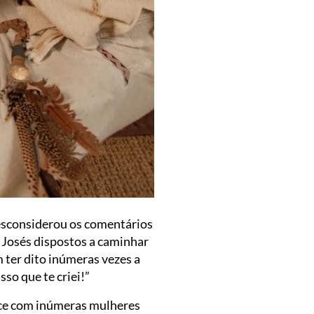
desconsiderou os comentários
s Josés dispostos a caminhar
 ter dito inúmeras vezes a
sso que te criei!”
tece com inúmeras mulheres