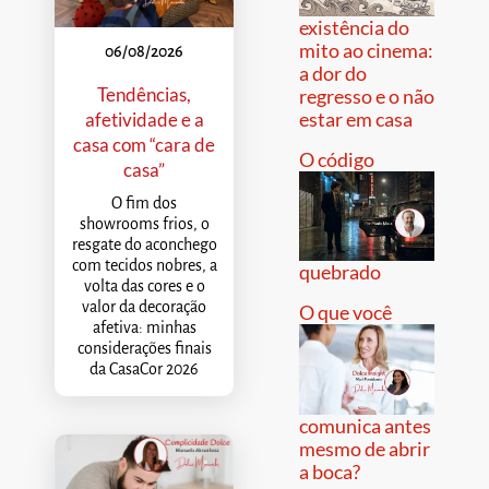
existência do
mito ao cinema:
06/08/2026
a dor do
Tendências,
regresso e o não
estar em casa
afetividade e a
casa com “cara de
O código
casa”
O fim dos
showrooms frios, o
resgate do aconchego
com tecidos nobres, a
quebrado
volta das cores e o
valor da decoração
O que você
afetiva: minhas
considerações finais
da CasaCor 2026
comunica antes
mesmo de abrir
a boca?