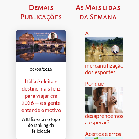
Demais
As Mais lidas
Publicações
da Semana
A
mercantilização
06/08/2026
dos esportes
Itália é eleita o
Por que
destino mais feliz
para viajar em
2026 — e a gente
entende o motivo
desaprendemos
A Itália está no topo
a esperar?
do ranking da
felicidade
Acertos e erros