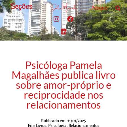
Seções
Psicóloga Pamela
Magalhães publica livro
sobre amor-próprio e
reciprocidade nos
relacionamentos
Publicado em:
11/01/2025
Em:
Livros
,
Psicologia
,
Relacionamentos