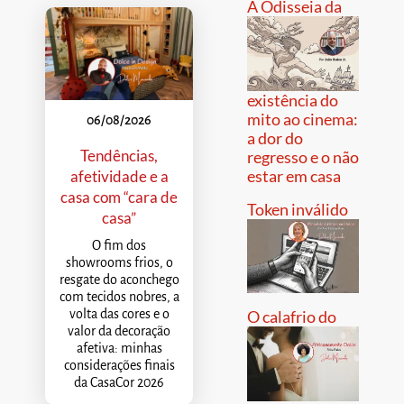
A Odisseia da
existência do
mito ao cinema:
06/08/2026
a dor do
Tendências,
regresso e o não
estar em casa
afetividade e a
casa com “cara de
Token inválido
casa”
O fim dos
showrooms frios, o
resgate do aconchego
com tecidos nobres, a
volta das cores e o
O calafrio do
valor da decoração
afetiva: minhas
considerações finais
da CasaCor 2026