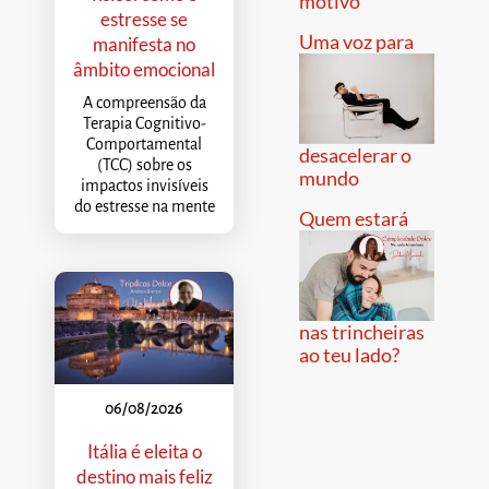
motivo
estresse se
Uma voz para
manifesta no
âmbito emocional
A compreensão da
Terapia Cognitivo-
Comportamental
desacelerar o
(TCC) sobre os
mundo
impactos invisíveis
do estresse na mente
Quem estará
nas trincheiras
ao teu lado?
06/08/2026
Itália é eleita o
destino mais feliz