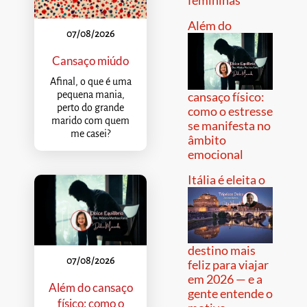
femininas
Além do
07/08/2026
Cansaço miúdo
Afinal, o que é uma
pequena mania,
cansaço físico:
perto do grande
como o estresse
marido com quem
se manifesta no
me casei?
âmbito
emocional
Itália é eleita o
destino mais
07/08/2026
feliz para viajar
em 2026 — e a
Além do cansaço
gente entende o
físico: como o