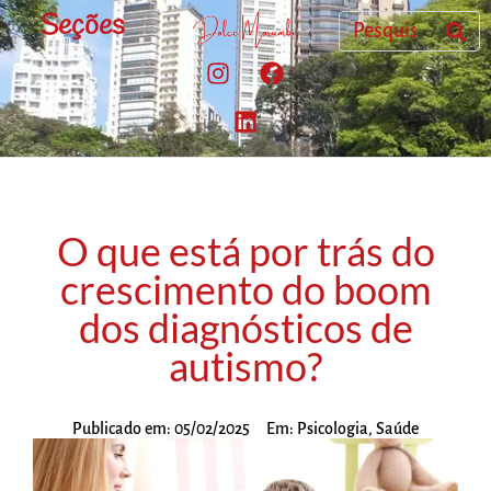
Seções
O que está por trás do
crescimento do boom
dos diagnósticos de
autismo?
Publicado em:
05/02/2025
Em:
Psicologia
,
Saúde