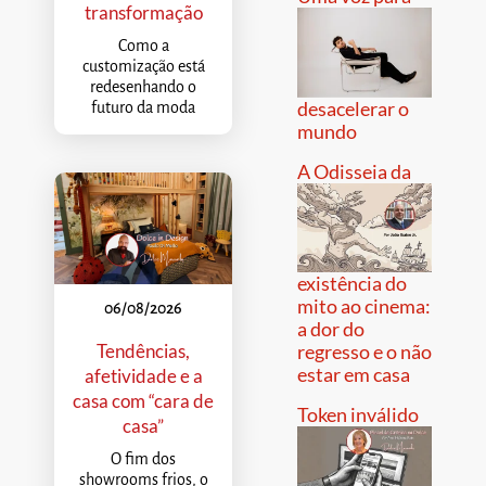
transformação
Como a
customização está
redesenhando o
desacelerar o
futuro da moda
mundo
A Odisseia da
existência do
mito ao cinema:
06/08/2026
a dor do
Tendências,
regresso e o não
estar em casa
afetividade e a
casa com “cara de
Token inválido
casa”
O fim dos
showrooms frios, o