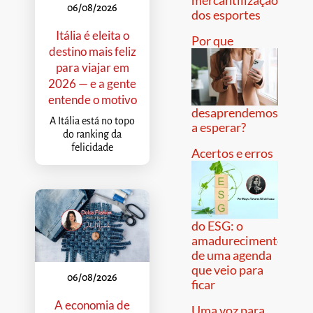
06/08/2026
dos esportes
Itália é eleita o
Por que
destino mais feliz
para viajar em
2026 — e a gente
entende o motivo
desaprendemos
A Itália está no topo
a esperar?
do ranking da
felicidade
Acertos e erros
do ESG: o
amadurecimento
de uma agenda
que veio para
06/08/2026
ficar
A economia de
Uma voz para