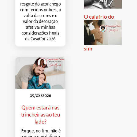
resgate do aconchego
com tecidos nobres, a
volta das cores e o
O calafrio do
valor da decoração
afetiva: minhas
considerações finais
da CasaCor 2026
sim
05/08/2026
Quem estará nas
trincheiras ao teu
lado?
Porque, no fim, não é
a guerra que define a