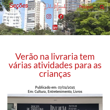
Seções
Verão na livraria tem
várias atividades para as
crianças
Publicado em:
07/02/2025
Em:
Cultura
,
Entretenimento
,
Livros