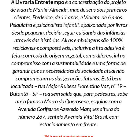
A
Livraria Entretempo
é a concretização do projeto
de vida de Marilia Almeida, mãe de seus dois primeiros
clientes, Frederico, de 11 anos, e Violeta, de 6 anos.
Psiquiatra e psicanalista infantil, apaixonada por livros
desde pequena, decidiu seguir cuidando das infâncias
através das histórias. Ali as embalagens são 100%
recicláveis e compostáveis, inclusive a fita adesiva é
feita com cola de origem vegetal, como diferencial no
compromisso com a sustentabilidade e uma forma de
garantir que as necessidades da sociedade atual não
comprometam as das gerações futuras. Está bem
localizada
–
rua Major Rubens Florentino Vaz, nº 19 –
Butantã – SP
–
rua sem saída que, para pedestres, sobe
até o famoso Morro do Querosene, esquina com a
Avenida Corifeu de Azevedo Marques altura do
número 287, sentido Avenida Vital Brasil, com
estacionamento em frente.
@livrariaentretempo