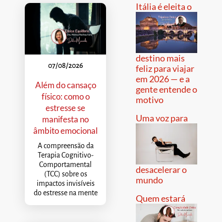
Itália é eleita o
destino mais
07/08/2026
feliz para viajar
em 2026 — e a
Além do cansaço
gente entende o
físico: como o
motivo
estresse se
Uma voz para
manifesta no
âmbito emocional
A compreensão da
Terapia Cognitivo-
Comportamental
desacelerar o
(TCC) sobre os
mundo
impactos invisíveis
do estresse na mente
Quem estará