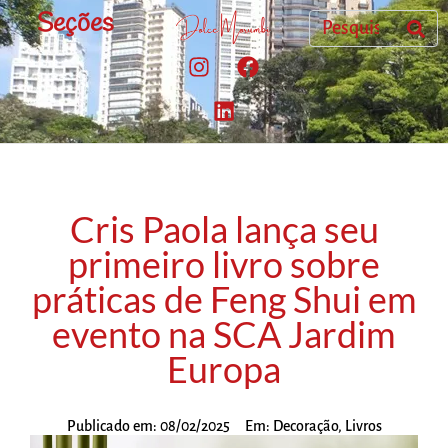
Seções
Cris Paola lança seu
primeiro livro sobre
práticas de Feng Shui em
evento na SCA Jardim
Europa
Publicado em:
08/02/2025
Em:
Decoração
,
Livros