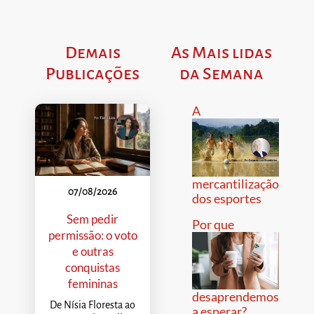
Demais
As Mais lidas
Publicações
da Semana
A
mercantilização
07/08/2026
dos esportes
Sem pedir
Por que
permissão: o voto
e outras
conquistas
femininas
desaprendemos
De Nísia Floresta ao
a esperar?