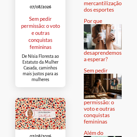
mercantilização
07/08/2026
dos esportes
Sem pedir
Por que
permissão: o voto
e outras
conquistas
femininas
desaprendemos
De Nísia Floresta ao
a esperar?
Estatuto da Mulher
Casada, caminhos
Sem pedir
mais justos para as
mulheres
permissão: o
voto e outras
conquistas
femininas
Além do
07/08/2026