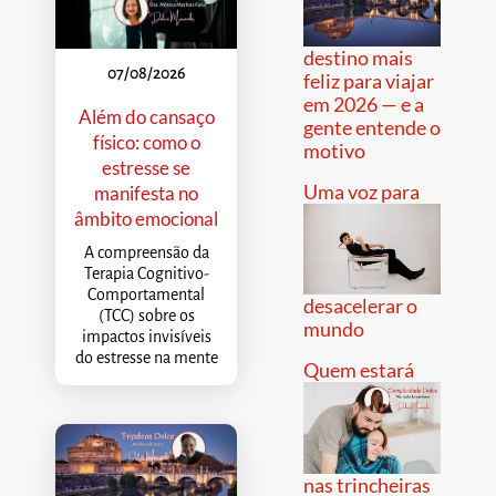
destino mais
07/08/2026
feliz para viajar
em 2026 — e a
Além do cansaço
gente entende o
físico: como o
motivo
estresse se
Uma voz para
manifesta no
âmbito emocional
A compreensão da
Terapia Cognitivo-
Comportamental
desacelerar o
(TCC) sobre os
mundo
impactos invisíveis
do estresse na mente
Quem estará
nas trincheiras