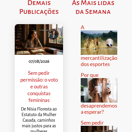
Demais
As Mais lidas
Publicações
da Semana
A
mercantilização
07/08/2026
dos esportes
Sem pedir
Por que
permissão: o voto
e outras
conquistas
femininas
desaprendemos
De Nísia Floresta ao
a esperar?
Estatuto da Mulher
Casada, caminhos
Sem pedir
mais justos para as
mulheres