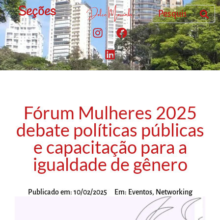
Seções
Fórum Mulheres 2025
debate políticas públicas
e capacitação para a
igualdade de gênero
Publicado em:
10/02/2025
Em:
Eventos
,
Networking