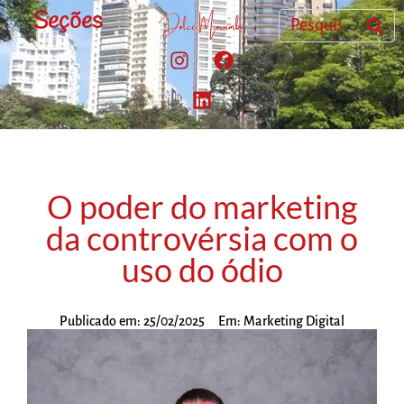
Seções
O poder do marketing
da controvérsia com o
uso do ódio
Publicado em:
25/02/2025
Em:
Marketing Digital