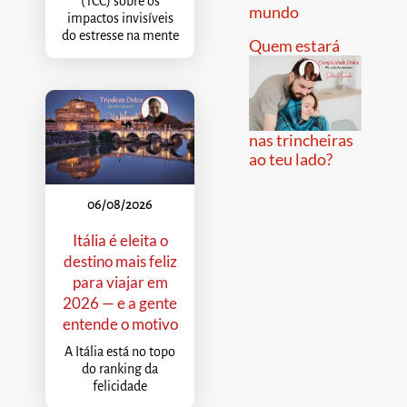
(TCC) sobre os
mundo
impactos invisíveis
do estresse na mente
Quem estará
nas trincheiras
ao teu lado?
06/08/2026
Itália é eleita o
destino mais feliz
para viajar em
2026 — e a gente
entende o motivo
A Itália está no topo
do ranking da
felicidade