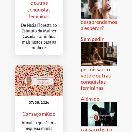
e outras
conquistas
femininas
desaprendemos
De Nísia Floresta ao
a esperar?
Estatuto da Mulher
Casada, caminhos
Sem pedir
mais justos para as
mulheres
permissão: o
voto e outras
conquistas
femininas
Além do
07/08/2026
Cansaço miúdo
Afinal, o que é uma
pequena mania,
cansaço físico: