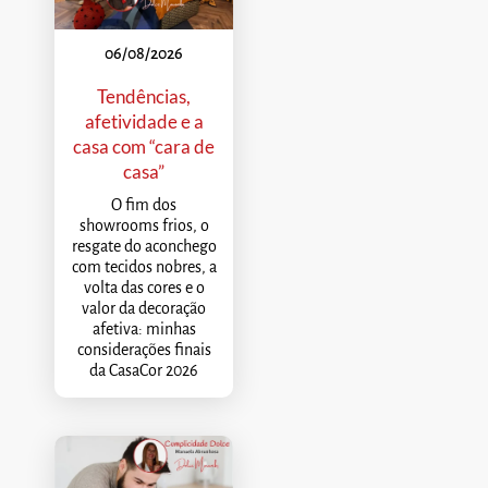
06/08/2026
Tendências,
afetividade e a
casa com “cara de
casa”
O fim dos
showrooms frios, o
resgate do aconchego
com tecidos nobres, a
volta das cores e o
valor da decoração
afetiva: minhas
considerações finais
da CasaCor 2026