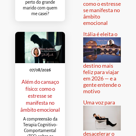
perto do grande
como o estresse
marido com quem
se manifesta no
me casei?
âmbito
emocional
Itália é eleita o
destino mais
07/08/2026
feliz para viajar
em 2026 — e a
Além do cansaço
gente entende o
físico: como o
motivo
estresse se
Uma voz para
manifesta no
âmbito emocional
A compreensão da
Terapia Cognitivo-
Comportamental
desacelerar o