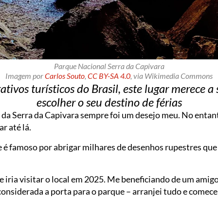
Parque Nacional Serra da Capivara
Imagem por
Carlos Souto
,
CC BY-SA 4.0
, via Wikimedia Commons
ativos turísticos do Brasil, este lugar merece 
escolher o seu destino de férias
da Serra da Capivara sempre foi um desejo meu. No entanto
r até lá.
e é famoso por abrigar milhares de desenhos rupestres que
 iria visitar o local em 2025. Me beneficiando de um amig
nsiderada a porta para o parque – arranjei tudo e comece