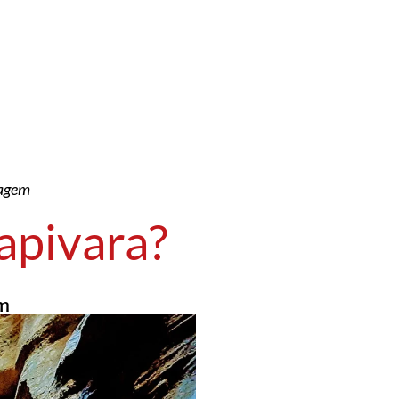
iagem
Capivara?
m