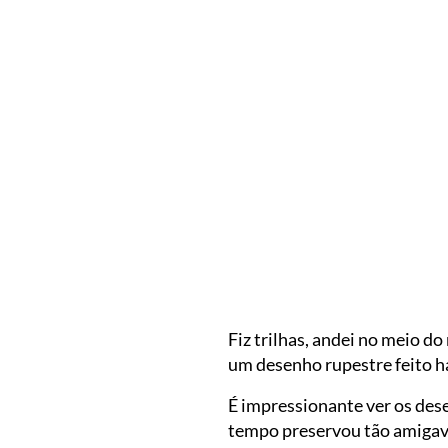
Fiz trilhas, andei no meio d
um desenho rupestre feito h
É impressionante ver os des
tempo preservou tão amiga