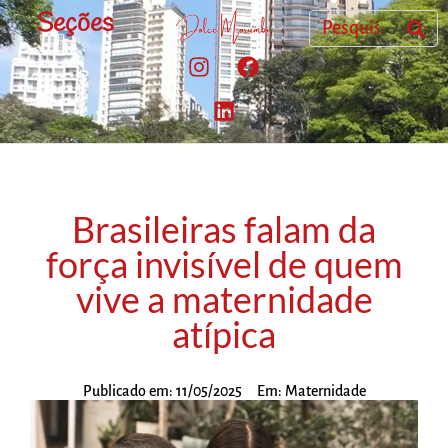
Seções
Brasileiras falam da
força invisível de quem
vive a maternidade
atípica
Publicado em:
11/05/2025
Em:
Maternidade