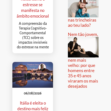
estresse se
manifesta no
âmbito emocional
nas trincheiras
A compreensão da
ao teu lado?
Terapia Cognitivo-
Comportamental
Nem tão jovem,
(TCC) sobre os
impactos invisíveis
do estresse na mente
nem mais
velho: por que
homens entre
35 e 45 anos
viraram os mais
desejados
06/08/2026
Itália é eleita o
destino mais feliz