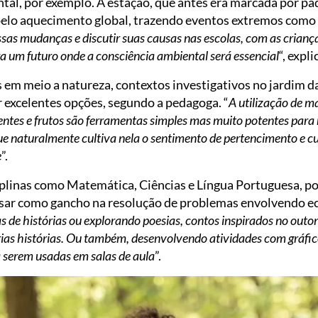
tal, por exemplo. A estação, que antes era marcada por pa
 pelo aquecimento global, trazendo eventos extremos como
sas mudanças e discutir suas causas nas escolas, com as crianç
a um futuro onde a consciência ambiental será essencial
“, expl
as em meio a natureza, contextos investigativos no jardim d
 excelentes opções, segundo a pedagoga. “
A utilização de m
mentes e frutos são ferramentas simples mas muito potentes para
ue naturalmente cultiva nela o sentimento de pertencimento e cu
e
”.
iplinas como Matemática, Ciências e Língua Portuguesa, p
usar como gancho na resolução de problemas envolvendo e
as de histórias ou explorando poesias, contos inspirados no outon
rias histórias. Ou também, desenvolvendo atividades com gráfi
 serem usadas em salas de aula
”.