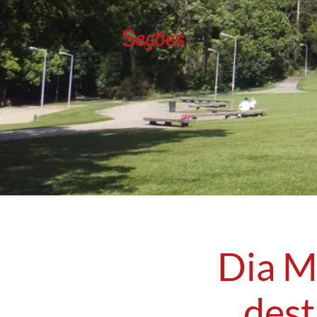
Seções
Dia M
dest