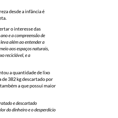
eza desde a infância é
eta.
rtar o interesse das
 ano e a compreensão de
 leva além ao entender a
meio aos espaços naturais,
o reciclável, e a
ou a quantidade de lixo
a de 382 kg descartado por
e também a que possui maior
ratado e descartado
lor do dinheiro e o desperdício