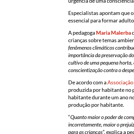
urgência de uma consciência
Especialistas apontam que o 
essencial para formar adult
A pedagoga
Maria Malerba
d
crianças sobre temas ambient
fenômenos climáticos contribue
importância da preservação do 
cultivo de uma pequena horta, e
conscientização contra o despe
De acordo com a
Associação
produzida por habitante no 
habitante durante um ano no
produção por habitante.
“
Quanto maior o poder de comp
incorretamente, maior o prejuíz
para as crianças
”, explica a p