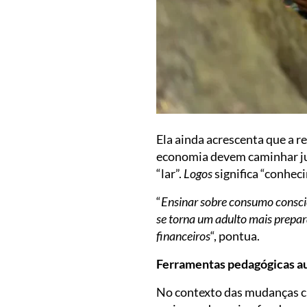
Ela ainda acrescenta que a r
economia devem caminhar j
“lar”.
Logos
significa “conhe
“
Ensinar sobre consumo conscie
se torna um adulto mais prepar
financeiros
“, pontua.
Ferramentas pedagógicas au
No contexto das mudanças c