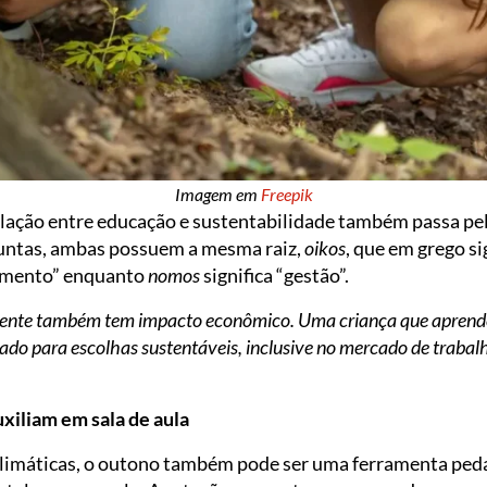
Imagem em
Freepik
elação entre educação e sustentabilidade também passa pel
untas, ambas possuem a mesma raiz,
oikos
, que em grego sig
cimento” enquanto
nomos
significa “gestão”.
nte também tem impacto econômico. Uma criança que aprende a r
ado para escolhas sustentáveis, inclusive no mercado de trabalh
xiliam em sala de aula
limáticas, o outono também pode ser uma ferramenta peda