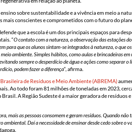
 regenerativa em relação ao planeta.
ensino sobre sustentabilidade e a vivência em meio a natur
os mais conscientes e comprometidos com o futuro do plan
efende que a escola é um dos principais espaços para despe
ais. “
O contato com a natureza, a observação das estações do
m para que os alunos sintam-se integrados à natureza, o que os
meio ambiente. Simples hábitos, como aulas e brincadeiras em 
vitando sempre o desperdício de água e ações como separar o lix
rdício, podem fazer a diferença
“, afirma.
 Brasileira de Resíduos e Meio Ambiente (ABREMA)
aument
país. Ao todo foram 81 milhões de toneladas em 2023, cerc
 Brasil. A Região Sudeste é a maior geradora de resíduos 
ra, mais as pessoas consomem e geram resíduos. Quando não t
o ambiental. Daí a necessidade de ensinar desde cedo sobre o va
edagoga.