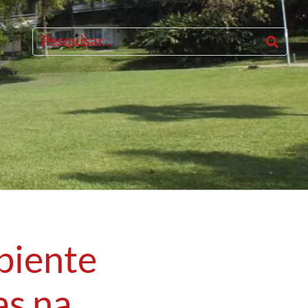
biente
as na