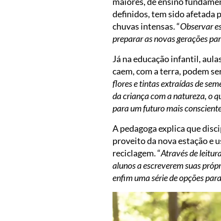
maiores, de ensino fundamen
definidos, tem sido afetada
chuvas intensas. “
Observar es
preparar as novas gerações par
Já na educação infantil, aul
caem, com a terra, podem ser
flores e tintas extraídas de se
da criança com a natureza, o q
para um futuro mais conscient
A pedagoga explica que disc
proveito da nova estação e 
reciclagem. “
Através de leitur
alunos a escreverem suas próp
enfim uma série de opções para