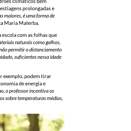
drões climáticos bem
 estiagens prolongadas e
as maiores, é uma forma de
ica Maria Malerba.
a escola com as folhas que
ateriais naturais como galhos,
 não permitir o distanciamento
idado, suficientes nessa idade
or exemplo, podem tirar
conomia de energia e
o, o professor incentiva os
cos sobre temperaturas médias,