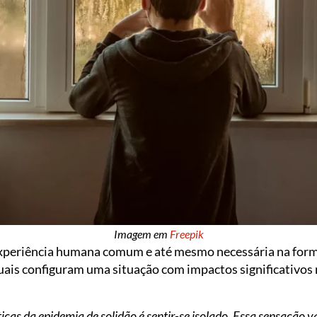
Imagem em
Freepik
xperiência humana comum e até mesmo necessária na forma
uais configuram uma situação com impactos significativos 
icas da epidemia de solidão é sentir-se isolado. Essa sensação v