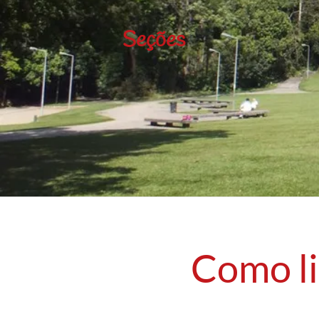
Seções
Como li