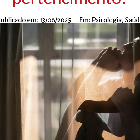
ublicado em:
13/06/2025
Em:
Psicologia
,
Saúd