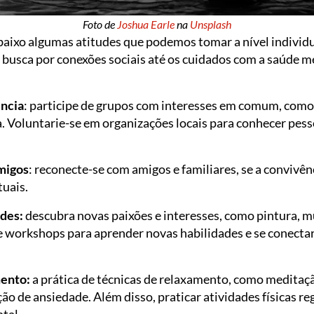
Foto de
Joshua Earle
na
Unsplash
abaixo algumas atitudes que podemos tomar a nível individ
 busca por conexões sociais até os cuidados com a saúde me
ência
: participe de grupos com interesses em comum, como 
 Voluntarie-se em organizações locais para conhecer pesso
amigos
: reconecte-se com amigos e familiares, se a convivê
tuais.
ades:
descubra novas paixões e interesses, como pintura, m
s e workshops para aprender novas habilidades e se conect
mento:
a prática de técnicas de relaxamento, como meditaç
ação de ansiedade. Além disso, praticar atividades físicas
tal.